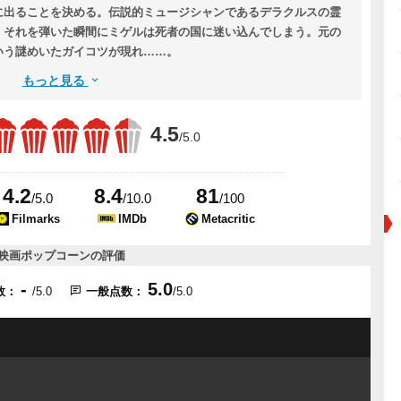
に出ることを決める。伝説的ミュージシャンであるデラクルスの霊
、それを弾いた瞬間にミゲルは死者の国に迷い込んでしまう。元の
いう謎めいたガイコツが現れ……。
もっと見る
4.5
/5.0
4.2
8.4
81
/5.0
/10.0
/100
Filmarks
IMDb
Metacritic
映画ポップコーンの評価
-
5.0
数：
/5.0
一般点数：
/5.0