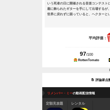
いう死者の日に開催される音楽コンテスト
廟に飾られたギターを手にして出場するが
世界に戻れずに困っていると、ヘクターと
平均評価：
97
/100
RottenTomato
評論家点
リメンバー・ミー
の動画配信情報
定額見放題
レンタル