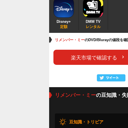
Disney+
DMM TV
定額
レンタル
リメンバー・ミー
のDVD/Blurayの値段を
楽天市場で確認する
リメンバー・ミー
の豆知識・失
豆知識・トリビア