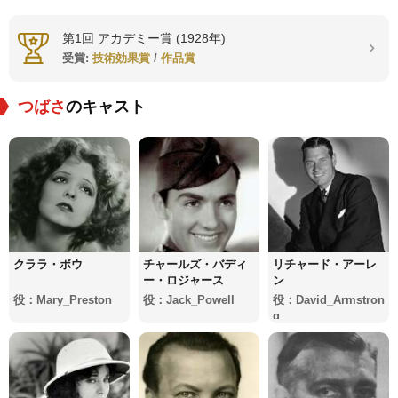
第1回 アカデミー賞 (1928年)
受賞:
技術効果賞
/
作品賞
つばさ
のキャスト
クララ・ボウ
チャールズ・バディ
リチャード・アーレ
ー・ロジャース
ン
役：Mary_Preston
役：Jack_Powell
役：David_Armstron
g