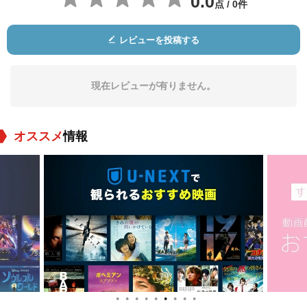
0.0
点 / 0件
レビューを投稿する
ジュリア・スウェイ
ヘンリー・B・ウォル
アルレット・マルシ
ン・ゴードン
ソール
ャル
役：David's_Mother
役：David's_Father
役：Celeste
現在レビューが有りません。
オススメ
情報
ナイジェル・ド・ブ
ヘッダ・ホッパー
ジョージ・アービン
ルリエ
グ
役：Peasant (uncred
役：Mrs. Powell (un
役：Mr. Powell (unc
ited)
credited)
redited)
●
●
●
●
●
●
●
●
●