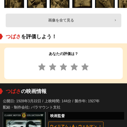
画像を全て見る
つばさ
を評価しよう！
あなたの評価は？
つばさ
の映画情報
公開日: 1928年3月22日 / 上映時間: 144分 / 製作年: 1927年
配給・制作会社: パラマウント支社
映画監督
ウィリアム・A・ウェルマン