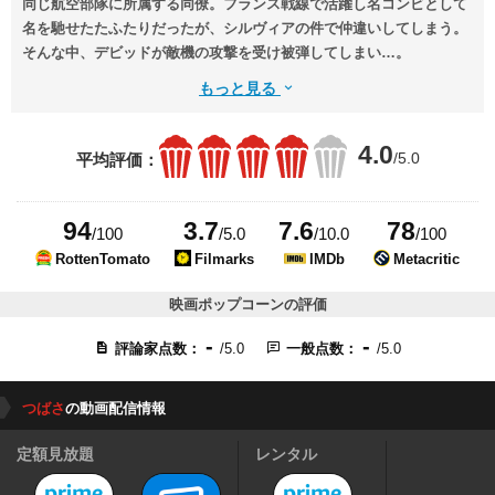
同じ航空部隊に所属する同僚。フランス戦線で活躍し名コンビとして
名を馳せたたふたりだったが、シルヴィアの件で仲違いしてしまう。
そんな中、デビッドが敵機の攻撃を受け被弾してしまい…。
もっと見る
4.0
/5.0
平均評価：
94
3.7
7.6
78
/100
/5.0
/10.0
/100
RottenTomato
Filmarks
IMDb
Metacritic
映画ポップコーンの評価
-
-
評論家点数：
/5.0
一般点数：
/5.0
つばさ
の動画配信情報
定額見放題
レンタル