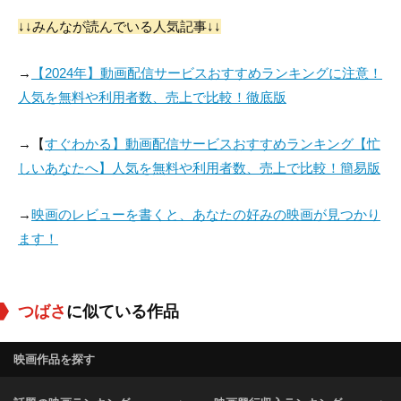
↓↓みんなが読んでいる人気記事↓↓
ウィリアム・A・ウェ
ルマン
→
【2024年】動画配信サービスおすすめランキングに注意！
役：Doughboy (uncr
人気を無料や利用者数、売上で比較！徹底版
edited)
→【
すぐわかる】動画配信サービスおすすめランキング【忙
しいあなたへ】人気を無料や利用者数、売上で比較！簡易版
→
映画のレビューを書くと、あなたの好みの映画が見つかり
ます！
つばさ
に似ている作品
映画作品を探す