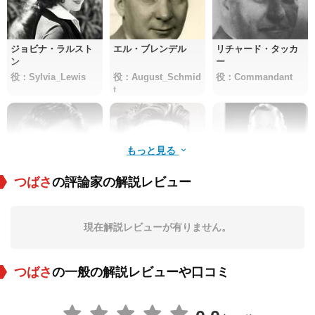
ジョビナ・ラルスト
エル・ブレンデル
リチャード・タッカ
ン
ー
役：Sylvia_Lewis
役：August_Schmid
役：Commandant
t
もっと見る
つばさ
の評論家の解説レビュー
ゲイリー・クーパー
ガンボート・スミス
ロスコー・カーンズ
現在解説レビューが有りません。
役：Cadet_White
役：Sergeant
役：Lieutenant Cam
eron
つばさ
の一般の解説レビューや口コミ