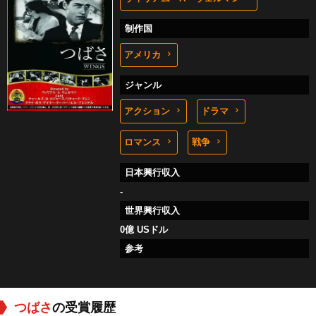
制作国
アメリカ
ジャンル
アクション
ドラマ
ロマンス
戦争
日本興行収入
-
世界興行収入
0億 USドル
参考
つばさ
の受賞履歴