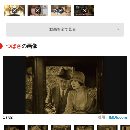
動画を全て見る
つばさ
の画像
1
/ 82
引用：
IMDb.com