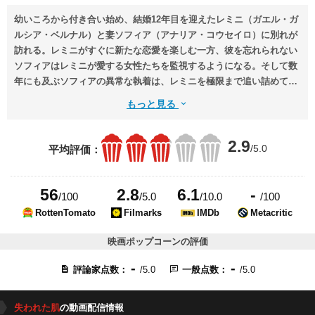
幼いころから付き合い始め、結婚12年目を迎えたレミニ（ガエル・ガ
ルシア・ベルナル）と妻ソフィア（アナリア・コウセイロ）に別れが
訪れる。レミニがすぐに新たな恋愛を楽しむ一方、彼を忘れられない
ソフィアはレミニが愛する女性たちを監視するようになる。そして数
年にも及ぶソフィアの異常な執着は、レミニを極限まで追い詰めてい
く。
もっと見る
2.9
/5.0
平均評価：
56
2.8
6.1
-
/100
/5.0
/10.0
/100
RottenTomato
Filmarks
IMDb
Metacritic
映画ポップコーンの評価
-
-
評論家点数：
/5.0
一般点数：
/5.0
失われた肌
の動画配信情報