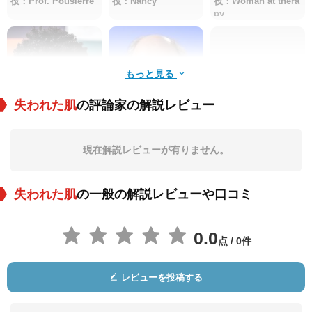
役：Prof. Pousièrre
役：Nancy
役：Woman at thera
py
もっと見る
失われた肌
の評論家の解説レビュー
Robson Nunes
ヘクトール・バベン
Regina Lamm
コ
現在解説レビューが有りません。
役：Vendedor
役：Proyeccionista
役：Médica
失われた肌
の一般の解説レビューや口コミ
0.0
点 / 0件
レビューを投稿する