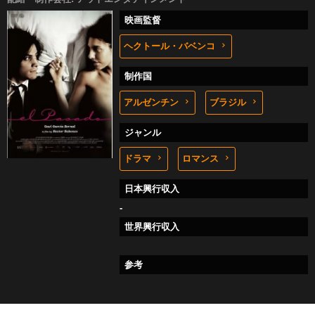
映画監督
ヘクトール・バベンコ
制作国
アルゼンチン
ブラジル
ジャンル
ドラマ
ロマンス
日本興行収入
-
世界興行収入
参考