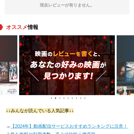
現在レビューが有りません。
オススメ
情報
●
●
●
●
●
●
●
●
●
↓↓みんなが読んでいる人気記事↓↓
→
【2024年】動画配信サービスおすすめランキングに注意！