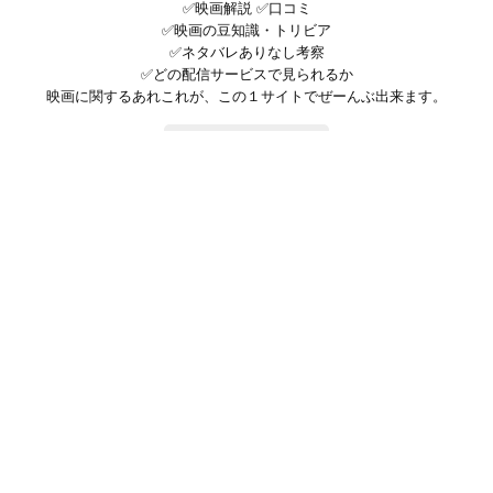
✅映画解説 ✅口コミ
✅映画の豆知識・トリビア
✅ネタバレありなし考察
✅どの配信サービスで見られるか
映画に関するあれこれが、この１サイトでぜーんぶ出来ます。
お問い合わせ
公式SNSで最新の情報をチェック!
登録/ログイン
映画ポップコーンって？
お問い合わせ
プライバシーポリシー
利用規約
サイトマップ