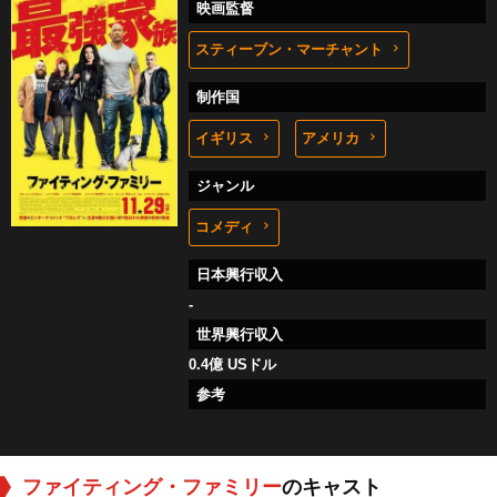
映画監督
スティーブン・マーチャント
制作国
イギリス
アメリカ
ジャンル
コメディ
日本興行収入
-
世界興行収入
0.4億 USドル
参考
ファイティング・ファミリー
のキャスト