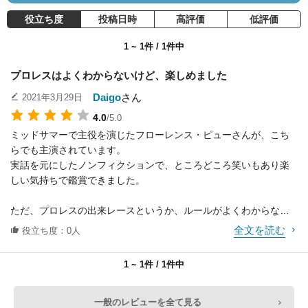
役立ち度
投稿日時
高評価
低評価
1 ~ 1件 / 1件中
プロレスはよくわからないけど、楽しめました
Daigo
さん
2021年3月29日
Hannah Rae
Kim Matula
Paul Wight
4.0
/5.0
役：Courtney
役：Jeri-Lynn
役：Big Show
ミッドサマーで主役を演じたフローレンス・ピューさんが、こち
らでも主演されています。
実話を元にしたノンフィクションで、ところどころ笑いもあり楽
しい気持ちで鑑賞できました。
ただ、プロレスの出来レースというか、ルールがよくわからない
ので
全文を読む
役立ち度：0人
最後の方で没頭できない部分もあり・・
決まってた結果になっただけなのに、なんでこんなに喜ぶの？と
ステファン・ファレ
Mike Mizanin
Tori Ellen Ross
1 ~ 1件 / 1件中
リー
思うのはプロレスをあまり知らないからかもしれません・・
役：Sheamus
役：The Miz
役：Young Paige
一般のレビューを全て見る