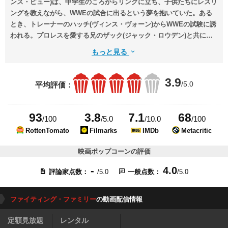
ンス・ピュー)は、中学生のころからリングに立ち、子供たちにレスリ
ングを教えながら、WWEの試合に出るという夢を抱いていた。ある
とき、トレーナーのハッチ(ヴィンス・ヴォーン)からWWEの試験に誘
われる。プロレスを愛する兄のザック(ジャック・ロウデン)と共に参
加したサラヤは、そこでドウェイン・“ザ・ロック”・ジョンソンと対
もっと見る
面する。
3.9
/5.0
平均評価：
93
3.8
7.1
68
/100
/5.0
/10.0
/100
RottenTomato
Filmarks
IMDb
Metacritic
映画ポップコーンの評価
-
4.0
評論家点数：
/5.0
一般点数：
/5.0
ファイティング・ファミリー
の動画配信情報
定額見放題
レンタル