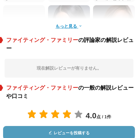
ジョンソン（本人
役）
もっと見る
ファイティング・ファミリー
の評論家の解説レビュ
ー
Thea Trinidad
Thea Megan
Aqueela Zoll
Trinidad
役：AJ Lee
役：AJ Lee
役：Kirsten
現在解説レビューが有りません。
ファイティング・ファミリー
の一般の解説レビュー
や口コミ
4.0
点 / 1件
スティーブン・マー
Julia Davis
ジェームズ・バロウ
チャント
ズ
役：Hugh
役：Daphne
役：Roy Knight
レビューを投稿する