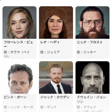
フローレンス・ピュ
レナ・ヘディ
ニック・フロスト
ー
役：サラヤ（ペイ
役：ジュリア
役：リッキー
ジ）
ビンス・ボーン
ジャック・ロウデン
ドウェイン・ジョン
ソン
役：ハッチ・モーガ
役：ザック
役：ドウェイ
ン
ン・“ザ・ロック”・