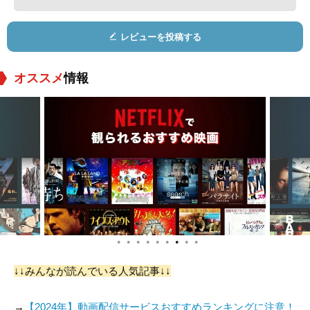
レビューを投稿する
オススメ
情報
●
●
●
●
●
●
●
●
●
↓↓みんなが読んでいる人気記事↓↓
→
【2024年】動画配信サービスおすすめランキングに注意！