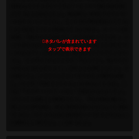
5000人のファンがステイプルズ・センターで彼の名前を唱
えていることを伝えました。舞台裏で、WWEプロデューサ
ーのポール・レベスクは、パンクの件が事前承認されていな
いとの言及にファンが怒鳴っていると言われ、オーディオ技
術者に「彼のマイクを切って、マイクを切ってください。ロ
ックは私たちがこの男と訴訟を起こしていることに気づいて
いませんか？」と伝えました。目に見えてイライラしたロッ
クは、リングサイドのメンバーに「伝えてくれ、私のマイク
を切らないほうがいいと！」と言ったのが聞こえました。そ
の後すぐに、レベスクとビンス・マクマホンが審判を派遣
し、ロックに「CMパンクコール」をやめるように伝え、こ
れは「マンデー・ナイト・ロウ」で放送されませんでした。
ドウェインは後にこの事件について、「私は本能を働かせ、
常に人々の声を聞き、彼らに特別な何かを与えるように努め
ています。ファンから大きな肯定的フィードバックをもらっ
た素晴らしい夜でした。」と述べました。