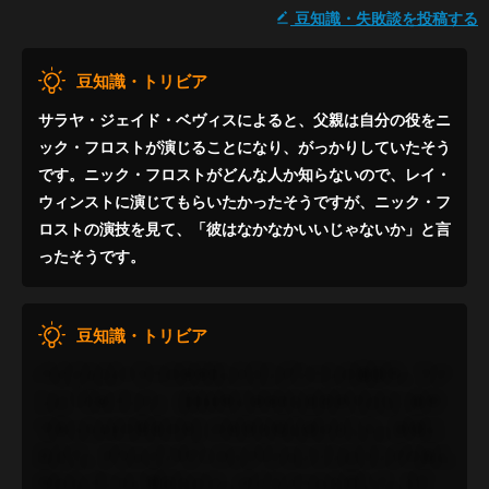
豆知識・失敗談を投稿する
豆知識・トリビア
サラヤ・ジェイド・ベヴィスによると、父親は自分の役をニ
ック・フロストが演じることになり、がっかりしていたそう
です。ニック・フロストがどんな人か知らないので、レイ・
ウィンストに演じてもらいたかったそうですが、ニック・フ
ロストの演技を見て、「彼はなかなかいいじゃないか」と言
ったそうです。
豆知識・トリビア
ペイジとAJ・リーのWWEレスリングシーンの撮影中、ファ
ンは「CMパンク」（2014年にWWEを友好的ではない条件
で去ったAJの実在の夫）の名前を唱え続けました。詠唱に
応えて、ドウェイン”ザ・ロック”ジョンソンはリングの真ん
中からパンクに電話をかけ、ボイスメールを残して、1万