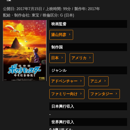
公開日: 2017年7月15日 / 上映時間: 99分 / 製作年: 2017年
配給・制作会社: 東宝 / 映倫区分: G (日本)
映画監督
湯山邦彦
制作国
日本
アメリカ
ジャンル
アドベンチャー
アニメ
ファミリー向け
ファンタジー
日本興行収入
-
世界興行収入
0.4億 USドル