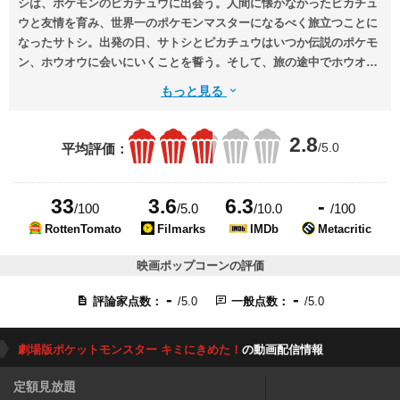
シは、ポケモンのピカチュウに出会う。人間に懐かなかったピカチュ
ウと友情を育み、世界一のポケモンマスターになるべく旅立つことに
なったサトシ。出発の日、サトシとピカチュウはいつか伝説のポケモ
ン、ホウオウに会いにいくことを誓う。そして、旅の途中でホウオウ
についての言い伝えを聞いたサトシとピカチュウは、ホウオウが住む
もっと見る
テンセイ山へ向かう。
2.8
/5.0
平均評価：
33
3.6
6.3
-
/100
/5.0
/10.0
/100
RottenTomato
Filmarks
IMDb
Metacritic
映画ポップコーンの評価
-
-
評論家点数：
/5.0
一般点数：
/5.0
劇場版ポケットモンスター キミにきめた！
の動画配信情報
定額見放題