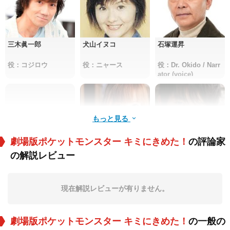
三木眞一郎
犬山イヌコ
石塚運昇
役：コジロウ
役：ニャース
役：Dr. Okido / Narr
ator (voice)
もっと見る
劇場版ポケットモンスター キミにきめた！
の評論家
の解説レビュー
卯月益代
中川翔子
本郷奏多
役：Hanako (voice)
役：ジョーイ
役：Souji (voice)
現在解説レビューが有りません。
劇場版ポケットモンスター キミにきめた！
の一般の