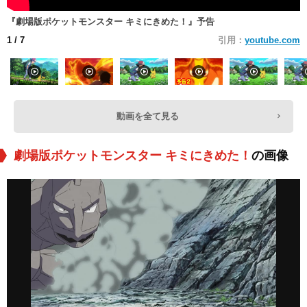
『劇場版ポケットモンスター キミにきめた！』予告
1
/ 7
引用：
youtube.com
動画を全て見る
劇場版ポケットモンスター キミにきめた！
の画像