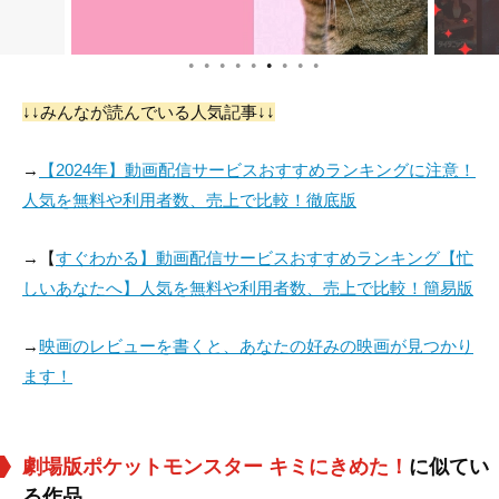
●
●
●
●
●
●
●
●
●
愛河里花子
藤村知可
古島清孝
↓↓みんなが読んでいる人気記事↓↓
役：Caterpie
役：Lapras
役：Lucario
→
【2024年】動画配信サービスおすすめランキングに注意！
人気を無料や利用者数、売上で比較！徹底版
→【
すぐわかる】動画配信サービスおすすめランキング【忙
しいあなたへ】人気を無料や利用者数、売上で比較！簡易版
→
映画のレビューを書くと、あなたの好みの映画が見つかり
ます！
劇場版ポケットモンスター キミにきめた！
に似てい
る作品