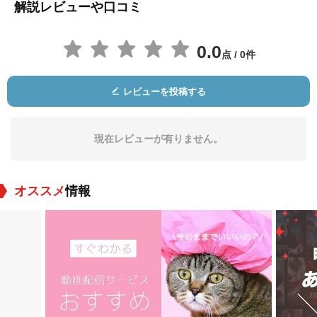
解説レビューや口コミ
0.0
点 / 0件
さとうしおり
古田新太
逢坂良太
役：Makoto (voice)
役：Bonji (voice)
役：Cross (voice)
レビューを投稿する
現在レビューが有りません。
オススメ
情報
氷上恭子
山寺宏一
上田祐司
役：Erika (voice)
役：Marshadow (voi
役：Announcer
ce)