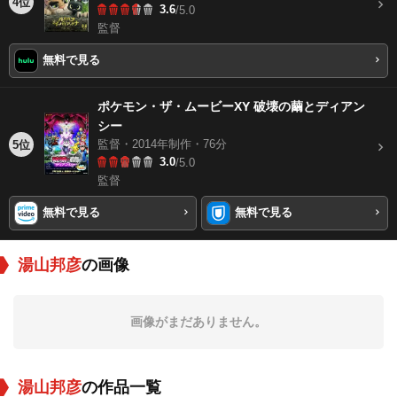
4位
3.6
/5.0
監督
無料で見る
ポケモン・ザ・ムービーXY 破壊の繭とディアン
シー
監督・2014年制作・76分
5位
3.0
/5.0
監督
無料で見る
無料で見る
湯山邦彦
の画像
画像がまだありません。
湯山邦彦
の作品一覧