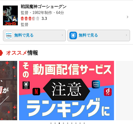
戦国魔神ゴーショーグン
監督・1982年制作・64分
3.3
監督
無料で見る
無料で見る
オススメ
情報
●
●
●
●
●
●
●
●
●