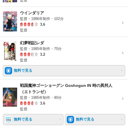
監督
ウインダリア
監督・1986年制作・102分
3.6
監督
幻夢戦記レダ
監督・1985年制作・70分
3.2
監督
無料で見る
戦国魔神ゴーショーグン Goshogun IN 時の異邦人
（エトランゼ）
監督・1985年制作・90分
3.6
監督
無料で見る
無料で見る