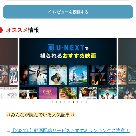
役：Joey
役：Hitman Anatoly
役：Hitman Valentin
なに気持ちよくつまり無く流れていくアクション映画は見たこと
レビューを投稿する
がなく、監督のセンスをビシビシ感じます。
茶目っ気や、くすっと笑える要素もアクセントに挿入されていて
オススメ
情報
重苦しい展開の連続の中でも一種の清涼剤のような役目を果たし
ていて、時間がすぎるのもあっという間。気づいたら終わって
た！という体感時間が短くなる面白アクション作品です。
●
●
●
●
●
●
●
●
●
↓↓みんなが読んでいる人気記事↓↓
→
【2024年】動画配信サービスおすすめランキングに注意！