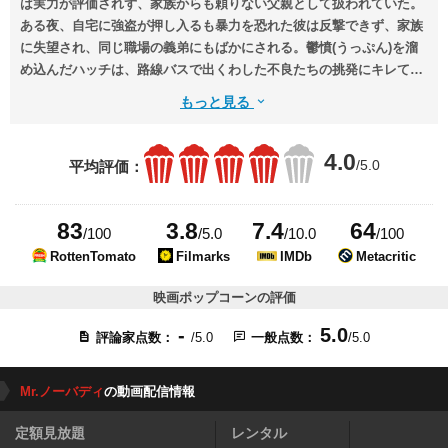
は実力が評価されず、家族からも頼りない父親として扱われていた。
ある夜、自宅に強盗が押し入るも暴力を恐れた彼は反撃できず、家族
に失望され、同じ職場の義弟にもばかにされる。鬱憤(うっぷん)を溜
め込んだハッチは、路線バスで出くわした不良たちの挑発にキレて連
中をたたきのめす。この事件をきっかけに、彼は謎の武装集団やロシ
もっと見る
アンマフィアから命を狙われてしまう。
4.0
/5.0
平均評価：
83
3.8
7.4
64
/100
/5.0
/10.0
/100
RottenTomato
Filmarks
IMDb
Metacritic
映画ポップコーンの評価
-
5.0
評論家点数：
/5.0
一般点数：
/5.0
Mr.ノーバディ
の動画配信情報
定額見放題
レンタル