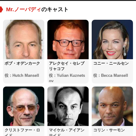
Mr.ノーバディ
のキャスト
ボブ・オデンカーク
アレクセイ・セレブ
コニー・ニールセン
リャコフ
役：Hutch Mansell
役：Yulian Kuznets
役：Becca Mansell
ov
クリストファー・ロ
マイケル・アイアン
コリン・サーモン
イド
サイド