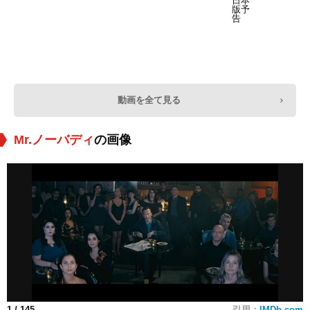
動画を全て見る
Mr.ノーバディ
の画像
1
/ 145
引用：
IMDb.com