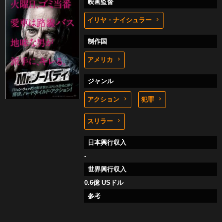
映画監督
イリヤ・ナイシュラー
制作国
アメリカ
ジャンル
アクション
犯罪
スリラー
日本興行収入
-
世界興行収入
0.6億 USドル
参考