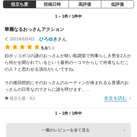
役：Brady Mansell
役：Sammy Mansell
役：Teddy Kuznetso
役立ち度
投稿日時
高評価
低評価
v
1 ~ 1件 / 1件中
華麗なるおっさんアクション
ひろゆき
さん
2021年8月4日
5.0
/5.0
顔ボッコボコの謎のおっさんが暗い取調室で刑事らしき男女2人か
ハンバリー・ゴンザ
Edsson Morales
J・P・マヌー
ら何かを聞かれているという最初の一コマからして何者なんだこ
レス
の人？と思わせる演出がいいですね。
役：Lupita Martin
役：Luis Martin
役：Pentagon Darre
n
その後回想的にそのおっさんのルーティンが挟まれるも普通のお
っさんの日常なのでさらに謎を呼びます。
全文を読む
役立ち度：0人
序盤のバスのシーンでおぼろげに正体がわかりかけ、とんでもな
いマフィア組織のボスに目をつけられるも、おっさんの正体もま
1 ~ 1件 / 1件中
たとんでもない人物だった・・・というのも面白いです。
Adrian McLean
イリヤ・ナイシュラ
Sergey Shnurov
この映画はアクションが素晴らしくよく、テンポ、演出、選曲ど
一般のレビューを全て見る
ー
れをとってもセンスがあり、見ていて心地よさがあります。こん