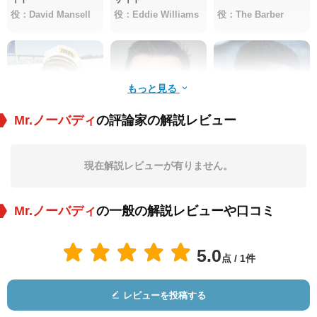
役：David Mansell
役：Eddie Williams
役：The Barber
もっと見る
Mr.ノーバディ
の評論家の解説レビュー
RZA
ビリー・マクレラン
Araya Mengesha
現在解説レビューが有りません。
役：Harry Mansell
役：Charlie William
役：Pavel
s
Mr.ノーバディ
の一般の解説レビューや口コミ
5.0
点 / 1件
レビューを投稿する
Gage Munroe
Paisley Cadorath
Aleksandr Pal