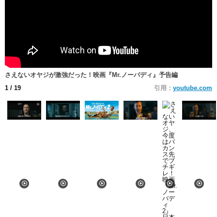
さえないオヤジが激強だった！映画『Mr.ノーバディ』予告編
1
/ 19
引用：
youtube.com