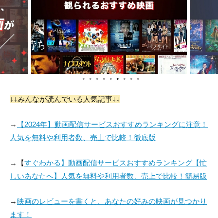
●
●
●
●
●
●
●
●
●
↓↓みんなが読んでいる人気記事↓↓
→
【2024年】動画配信サービスおすすめランキングに注意！
人気を無料や利用者数、売上で比較！徹底版
→【
すぐわかる】動画配信サービスおすすめランキング【忙
しいあなたへ】人気を無料や利用者数、売上で比較！簡易版
→
映画のレビューを書くと、あなたの好みの映画が見つかり
ます！