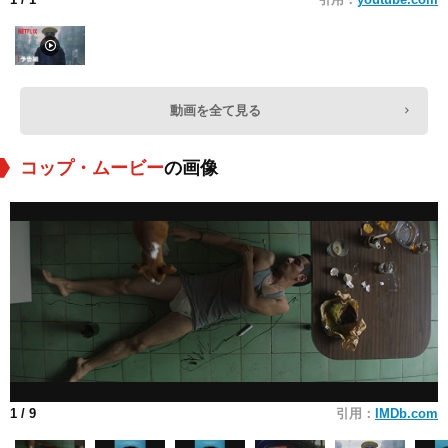
動画を全て見る
コップ・ムービー
の画像
1
/ 9
引用：
IMDb.com