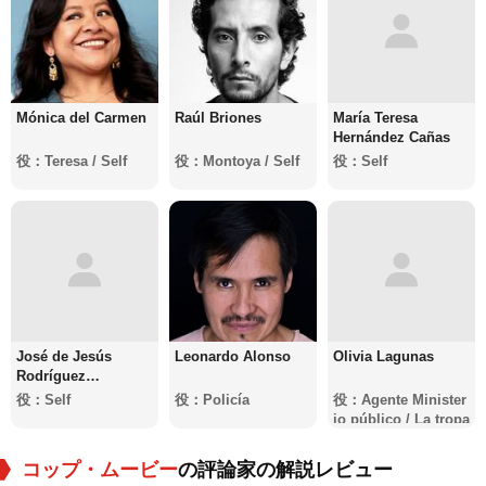
Mónica del Carmen
Raúl Briones
María Teresa
Hernández Cañas
役：Teresa / Self
役：Montoya / Self
役：Self
José de Jesús
Leonardo Alonso
Olivia Lagunas
Rodríguez
Hernández
役：Self
役：Policía
役：Agente Minister
io público / La tropa
コップ・ムービー
の評論家の解説レビュー