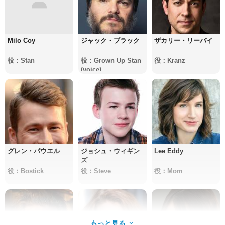
Milo Coy
ジャック・ブラック
ザカリー・リーバイ
役：Stan
役：Grown Up Stan
役：Kranz
(voice)
グレン・パウエル
ジョシュ・ウィギン
Lee Eddy
ズ
役：Bostick
役：Steve
役：Mom
もっと見る