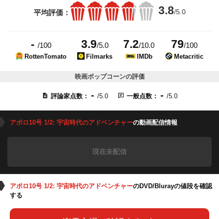
3.8
/5.0
平均評価：
-
3.9
7.2
79
/100
/5.0
/10.0
/100
RottenTomato
Filmarks
IMDb
Metacritic
映画ポップコーンの評価
-
-
評論家点数：
/5.0
一般点数：
/5.0
アポロ10号 1/2: 宇宙時代のアドベンチャー
の動画配信情報
現在未配信
アポロ10号 1/2: 宇宙時代のアドベンチャー
のDVD/Blurayの値段を確認
する