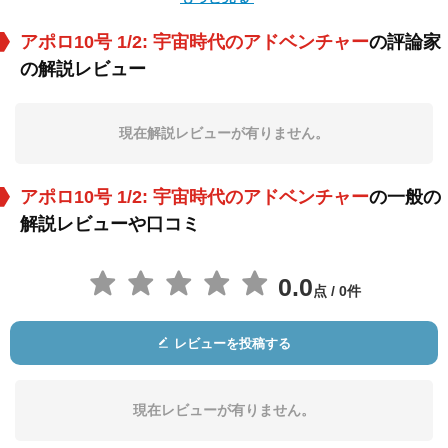
アポロ10号 1/2: 宇宙時代のアドベンチャー
の評論家
の解説レビュー
Bill Wise
Natalie L'Amoreaux
Jessica Brynn
Cohen
役：Dad
役：Vicky
役：Jana
現在解説レビューが有りません。
アポロ10号 1/2: 宇宙時代のアドベンチャー
の一般の
解説レビューや口コミ
0.0
点 / 0件
Sam Chipman
Danielle Guilbot
Larry Jack Dotson
役：Greg
役：Stephanie
役：Grandfather
レビューを投稿する
現在レビューが有りません。