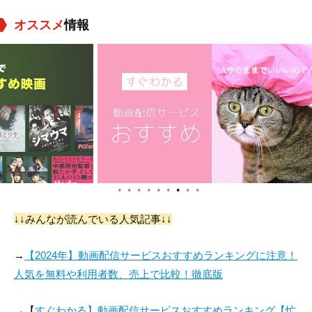
オススメ
情報
Mona Lee Fultz
Jennifer Griffin
Holt Boggs
役：Grandmother #1
役：Grandmother #2
役：Sam The Rocke
t Man
●
●
●
●
●
●
●
●
●
Reese Armstrong
サミュエル・デイビ
Nick Stevenson
ス
↓↓みんなが読んでいる人気記事↓↓
役：Tony
役：Joey
役：SIMSUP
→
【2024年】動画配信サービスおすすめランキングに注意！
人気を無料や利用者数、売上で比較！徹底版
→【
すぐわかる】動画配信サービスおすすめランキング【忙