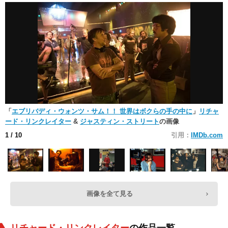
「
エブリバディ・ウォンツ・サム！！ 世界はボクらの手の中に
」
リチャ
ード・リンクレイター
&
ジャスティン・ストリート
の画像
1
/ 10
引用：
IMDb.com
画像を全て見る