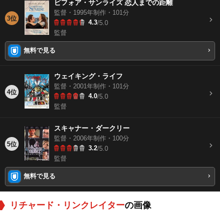
ビフォア・サンライズ 恋人までの距離
監督・1995年制作・101分
3位
4.3
/5.0
監督
無料で見る
ウェイキング・ライフ
監督・2001年制作・101分
4位
4.0
/5.0
監督
スキャナー・ダークリー
監督・2006年制作・100分
5位
3.2
/5.0
監督
無料で見る
リチャード・リンクレイター
の画像