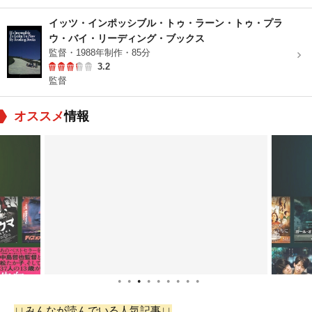
イッツ・インポッシブル・トゥ・ラーン・トゥ・プラ
ウ・バイ・リーディング・ブックス
監督・1988年制作・85分
3.2
監督
オススメ
情報
●
●
●
●
●
●
●
●
●
↓↓みんなが読んでいる人気記事↓↓