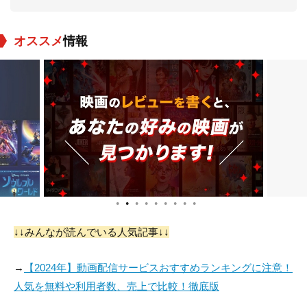
オススメ
情報
Matthieu Penchinat
Laurent Mothe
Jonas Marmy
役：Raoul Coutard
役：Roberto Rossell
役：Jacques Rivette
ini
●
●
●
●
●
●
●
●
●
↓↓みんなが読んでいる人気記事↓↓
Benjamin Cléry
Côme Thieulin
Roxane Rivière
→
【2024年】動画配信サービスおすすめランキングに注意！
役：Pierre Rissient
役：Eric Rohmer
役：Agnès Varda
人気を無料や利用者数、売上で比較！徹底版