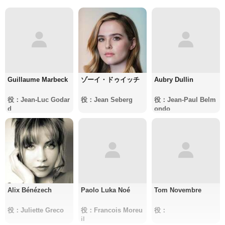
Guillaume Marbeck
ゾーイ・ドゥイッチ
Aubry Dullin
役：Jean-Luc Godar
役：Jean Seberg
役：Jean-Paul Belm
d
ondo
Alix Bénézech
Paolo Luka Noé
Tom Novembre
役：Juliette Greco
役：Francois Moreu
役：
il