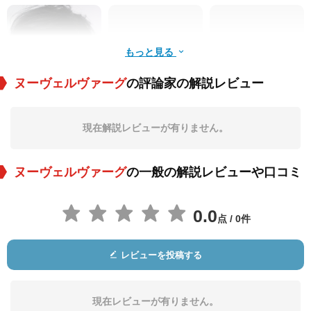
もっと見る
ヌーヴェルヴァーグ
の評論家の解説レビュー
Jade Phan-Gia
Nicolas Dozol
Jean-Jacques Le
Vessier
現在解説レビューが有りません。
役：Phuong Maittret
役：
役：Jean Cocteau
ヌーヴェルヴァーグ
の一般の解説レビューや口コミ
0.0
点 / 0件
レビューを投稿する
Bruno Dreyfürst
Adrien Rouyard
Jodie Ruth-Forest
役：Georges de Bea
役：François Truffa
役：Suzanne Schiff
uregard
ut
man
現在レビューが有りません。