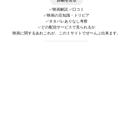
詳細を見る
✅映画解説 ✅口コミ
✅映画の豆知識・トリビア
✅ネタバレありなし考察
✅どの配信サービスで見られるか
映画に関するあれこれが、この１サイトでぜーんぶ出来ます。
お問い合わせ
公式SNSで最新の情報をチェック!
登録/ログイン
映画ポップコーンって？
お問い合わせ