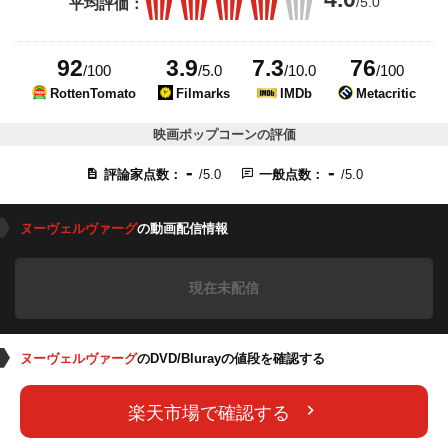
/5.0
平均評価：
92
3.9
7.3
76
/100
/5.0
/10.0
/100
RottenTomato
Filmarks
IMDb
Metacritic
映画ポップコーンの評価
-
-
評論家点数：
/5.0
一般点数：
/5.0
ヌーヴェルヴァーグ
の動画配信情報
現在未配信
ヌーヴェルヴァーグ
のDVD/Blurayの値段を確認する
楽天市場で確認する