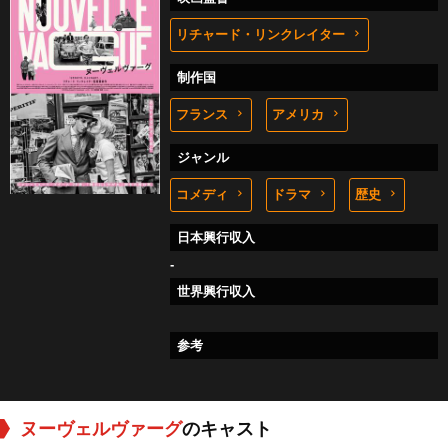
リチャード・リンクレイター
制作国
フランス
アメリカ
ジャンル
コメディ
ドラマ
歴史
日本興行収入
-
世界興行収入
参考
ヌーヴェルヴァーグ
のキャスト