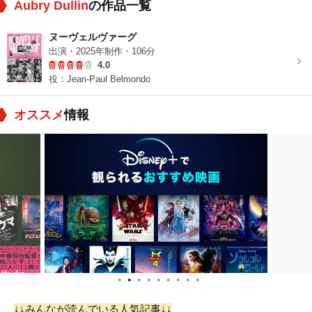
Aubry Dullin
の作品一覧
ヌーヴェルヴァーグ
出演・2025年制作・106分
4.0
役：Jean-Paul Belmondo
オススメ
情報
●
●
●
●
●
●
●
●
●
↓↓みんなが読んでいる人気記事↓↓