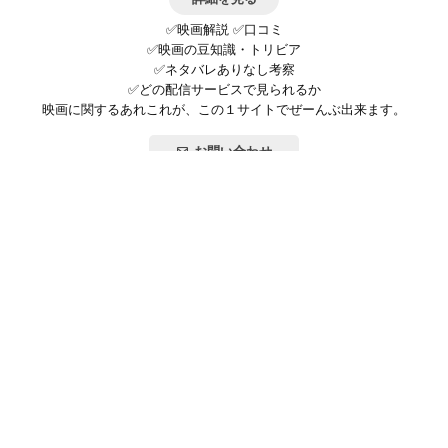
✅映画解説 ✅口コミ
✅映画の豆知識・トリビア
✅ネタバレありなし考察
✅どの配信サービスで見られるか
映画に関するあれこれが、この１サイトでぜーんぶ出来ます。
お問い合わせ
公式SNSで最新の情報をチェック!
登録/ログイン
映画ポップコーンって？
お問い合わせ