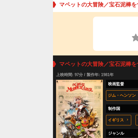
マペットの大冒険／宝石泥棒を
マペットの大冒険／宝石泥棒を
上映時間: 97分 / 製作年: 1981年
映画監督
ジム・ヘンソン
制作国
イギリス
ジャンル