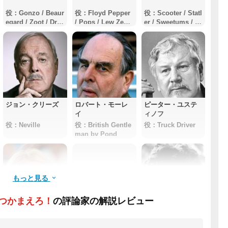
役：Gonzo / Beaur
役：Floyd Pepper
役：Scooter / Statl
egard / Zoot / Dr.
/ Pops / Lew Zeala
er / Sweetums / Ja
Bunsen Honeydew
nd / Crazy Harry /
nice / Beaker / Bu
/ Lobbuck Lou
Louis Kazager
bba
ジョン・クリーズ
ロバート・モーレ
ピーター・ユステ
イ
ィノフ
役：Neville
役：British Gentle
役：Truck Driver
man by Pond
もっと見る
つかまえろ！
の評論家の解説レビュー
スーザン・バック
Joan Sanderson
ピーター・フォー
リーニ
ク