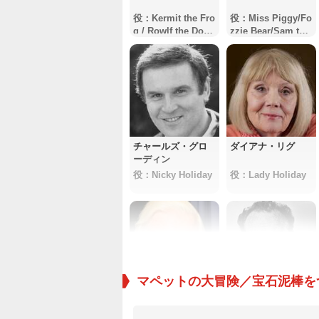
役：Kermit the Fro
役：Miss Piggy/Fo
g / Rowlf the Dog /
zzie Bear/Sam the
Dr. Teeth / Waldorf
Eagle/Swedish Ch
/ Swedish Chef / T
ef (voice)
he Muppet Newsm
an
チャールズ・グロ
ダイアナ・リグ
ーディン
役：Nicky Holiday
役：Lady Holiday
マペットの大冒険／宝石泥棒を
Caroll Spinney
ジャック・ウォー
デン