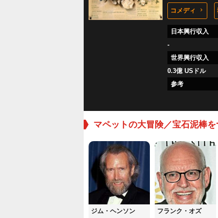
コメディ
日本興行収入
-
世界興行収入
0.3億 USドル
参考
マペットの大冒険／宝石泥棒を
ジム・ヘンソン
フランク・オズ