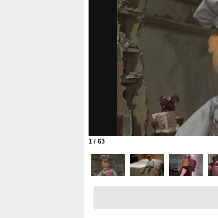
1
/ 63