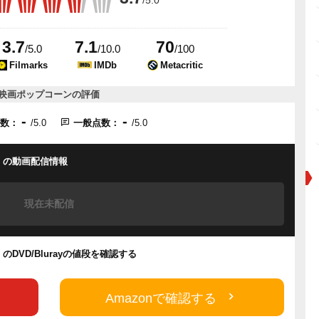
/5.0
3.7
7.1
70
/5.0
/10.0
/100
Filmarks
IMDb
Metacritic
映画ポップコーンの評価
-
-
点数：
/5.0
一般点数：
/5.0
！
の動画配信情報
現在未配信
！
のDVD/Blurayの値段を確認する
Amazonで確認する