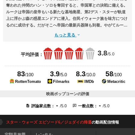
奪われた仲間のハン・ソロを奪回すると、帝国軍との決戦に備える。
ルークは帝国の皇帝もいる新たな基地衛星、第2デス・スターが軌道
上に浮かぶ森の惑星エンドアに潜入。住民イウォーク族を味方につけ
るのに成功する。だがそこへ帝国の最新兵器陣も到着。やがてルーク
は、かつて自分がルークの父親だと言い放った宿敵ダース・ベイダー
もっと見る
と再会し、最後の対決に挑むのであった。
3.8
/5.0
平均評価：
83
3.9
8.3
58
/100
/5.0
/10.0
/100
RottenTomato
Filmarks
IMDb
Metacritic
映画ポップコーンの評価
-
-
評論家点数：
/5.0
一般点数：
/5.0
スター・ウォーズ エピソード6／ジェダイの帰還
の動画配信情報
定額見放題
レンタル