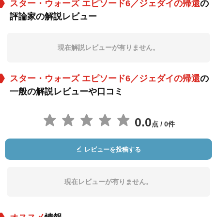
スター・ウォーズ エピソード6／ジェダイの帰還
の
評論家の解説レビュー
セバスチャン・ショ
イアン・マクダーミ
フランク・オズ
ウ
ド
役：アナキン・スカ
役：皇帝
役：ヨーダ
イウォーカー
現在解説レビューが有りません。
スター・ウォーズ エピソード6／ジェダイの帰還
の
一般の解説レビューや口コミ
0.0
点 / 0件
ジェームズ・アー
デビッド・プラウズ
アレック・ギネス
ル・ジョーンズ
役：ダース・ベイダ
役：ダース・ベイダ
役：ベン（オビ＝ワ
レビューを投稿する
ー（声）
ー
ン）・ケノービ
現在レビューが有りません。