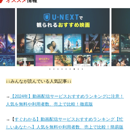
オススメ
情報
ケニー・ベイカー
マイケル・ペニント
ケネス・コリー
ン
役：パプルー
役：Moff Jerjerrod
役：ピエット提督
●
●
●
●
●
●
●
●
●
マイケル・カーター
デニス・ローソン
ティム・ローズ
↓↓みんなが読んでいる人気記事↓↓
役：ビブ・フォチュ
役：ウェッジ
役：アクバー提督
ーナ
→
【2024年】動画配信サービスおすすめランキングに注意！
人気を無料や利用者数、売上で比較！徹底版
→【
すぐわかる】動画配信サービスおすすめランキング【忙
しいあなたへ】人気を無料や利用者数、売上で比較！簡易版