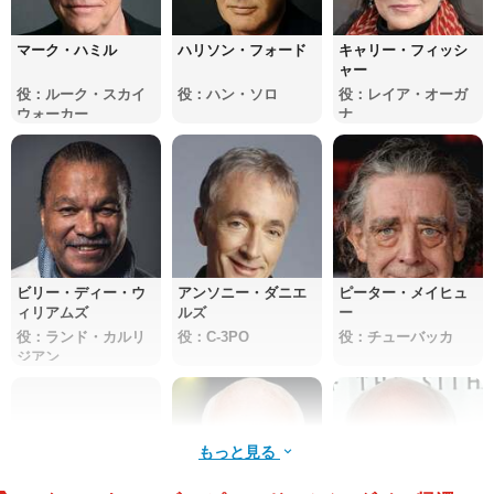
マーク・ハミル
ハリソン・フォード
キャリー・フィッシ
ャー
役：ルーク・スカイ
役：ハン・ソロ
役：レイア・オーガ
ウォーカー
ナ
ビリー・ディー・ウ
アンソニー・ダニエ
ピーター・メイヒュ
ィリアムズ
ルズ
ー
役：ランド・カルリ
役：C-3PO
役：チューバッカ
ジアン
もっと見る