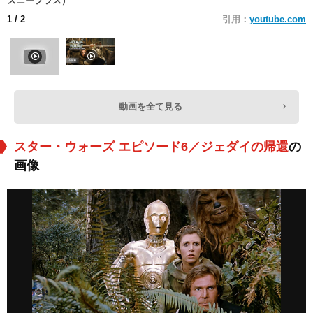
ズニープラス）
1
/ 2
引用：
youtube.com
動画を全て見る
スター・ウォーズ エピソード6／ジェダイの帰還
の
画像