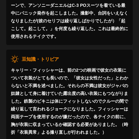
ーンで、アンソニーダニエルはC-3 POスーツを着ている最
中にパニック発作を起こしました。撮影中、台詞をいえなく
なりましたが(彼のセリフは繰り返しばかりでしたが）「起
こして。起こして。」を何度も繰り返した。これは最終的に
使用されるテイクです。
豆知識・トリビア
キャリー・フィッシャーは、前の2つの映画で彼女の衣装に
ついて衣装がとても長いので、「彼女は女性だった」とわか
らないと不満を述べました。それらの不満は彼女がジャバの
奴隷として身に着けていた露出度の高い衣装にもつながりま
した。鉄製のビキニは体にフィットしないのでクルーの間で
繰り返して言われるジョークになりました。フィッシャーは
両面テープを使用するのが嫌だったので、各テイクの前に、
胸が衣装に収まっているか確認する必要がありました。（時
折「衣装異常」よる撮り直しが行われました。）