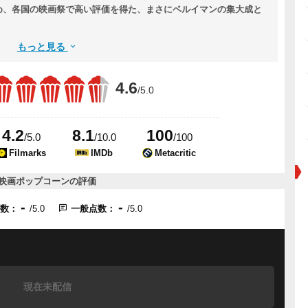
め、各国の映画祭で高い評価を得た、まさにベルイマンの集大成と
もっと見る
4.6
/5.0
4.2
8.1
100
/5.0
/10.0
/100
Filmarks
IMDb
Metacritic
映画ポップコーンの評価
-
-
点数：
/5.0
一般点数：
/5.0
現在未配信