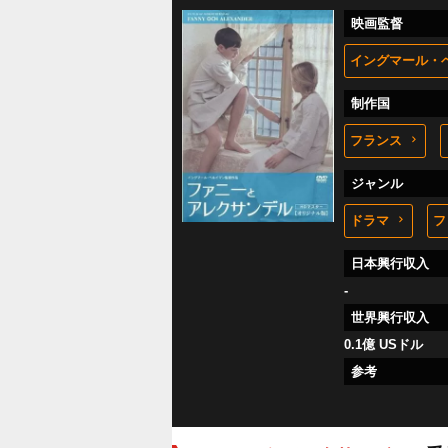
映画監督
イングマール・
制作国
フランス
ジャンル
ドラマ
フ
日本興行収入
-
世界興行収入
0.1億 USドル
参考