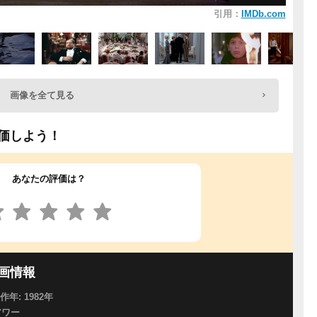
引用：
IMDb.com
画像を全て見る
価しよう！
あなたの評価は？
画情報
製作年: 1982年
アワー