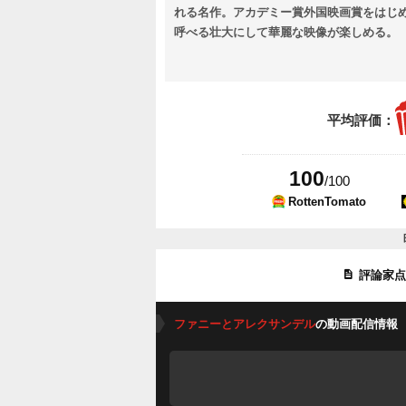
れる名作。アカデミー賞外国映画賞をはじ
呼べる壮大にして華麗な映像が楽しめる。
平均評価：
100
/100
RottenTomato
評論家
ファニーとアレクサンデル
の動画配信情報