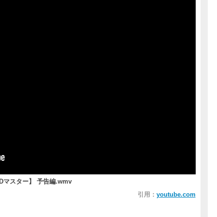
マスター】 予告編.wmv
引用：
youtube.com