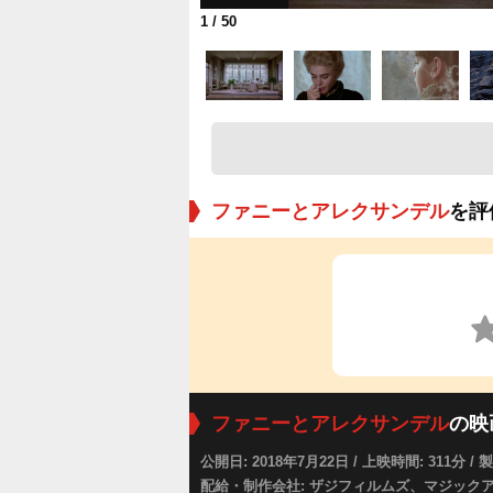
1
/ 50
ファニーとアレクサンデル
を評
ファニーとアレクサンデル
の映
公開日: 2018年7月22日 / 上映時間: 311分 / 
配給・制作会社: ザジフィルムズ、マジック