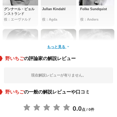
グンナール・ビョル
Jullan Kindahl
Folke Sundquist
ンストランド
役：エーヴァルド
役：Agda
役：Anders
もっと見る
野いちご
の評論家の解説レビュー
Björn Bjelfvenstam
ナイマ・ヴィフスト
Gunnel Broström
ランド
現在解説レビューが有りません。
役：Viktor
役：Mrs. Borg
役：Berit Alman
野いちご
の一般の解説レビューや口コミ
0.0
点 / 0件