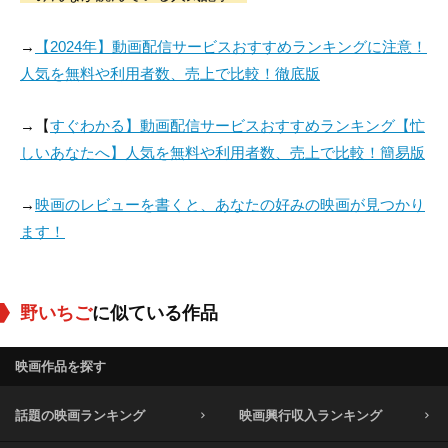
Per Sjöstrand
Gio Petré
グンネル・リンドブ
ロム
→
【2024年】動画配信サービスおすすめランキングに注意！
役：Sigfrid Borg
役：Sigbritt Borg
役：イーサクのいと
人気を無料や利用者数、売上で比較！徹底版
こ
→【
すぐわかる】動画配信サービスおすすめランキング【忙
しいあなたへ】人気を無料や利用者数、売上で比較！簡易版
→
映画のレビューを書くと、あなたの好みの映画が見つかり
ます！
野いちご
に似ている作品
映画作品を探す
話題の映画ランキング
映画興行収入ランキング