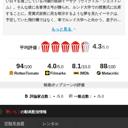
い日々を過ごしている78歳の医師イーサク（ヴィクトル・シェストレ
ム）。そんな彼に名誉博士号が贈られ、ルンド大学での授賞式に出席
することに。受賞式前夜に死を暗示するような夢を見たイーサクは、
予定していた飛行機ではなく、車でルンド大学へと向かう。息子の妻
マリアン（イングリッド・チューリン）を同行させて車を走らせる
もっと見る
中、ふと彼は青年時代の夏を過ごした屋敷へと寄り道する。その景色
を眺めるうちに、過去の記憶がくっきりとよみがえり……。
4.3
/5.0
平均評価：
94
4.0
8.1
88
/100
/5.0
/10.0
/100
RottenTomato
Filmarks
IMDb
Metacritic
映画ポップコーンの評価
-
-
評論家点数：
/5.0
一般点数：
/5.0
野いちご
の動画配信情報
定額見放題
レンタル