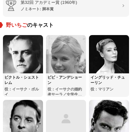
第32回 アカデミー賞 (1960年)
ノミネート: 脚本賞
野いちご
のキャスト
ビクトル・シェスト
ビビ・アンデショー
イングリッド・チュ
レム
ン
ーリン
役：イーサク・ボル
役：イーサクの婚約
役：マリアン
イ
者サーラ／女学生サ
ーラ