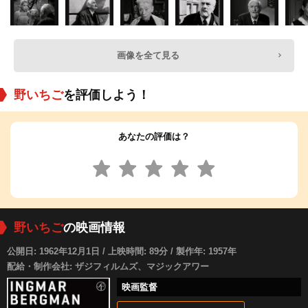
画像を全て見る
野いちご
を評価しよう！
あなたの評価は？
野いちご
の映画情報
公開日: 1962年12月1日 / 上映時間: 89分 / 製作年: 1957年
配給・制作会社: ザジフィルムズ、マジックアワー
映画監督