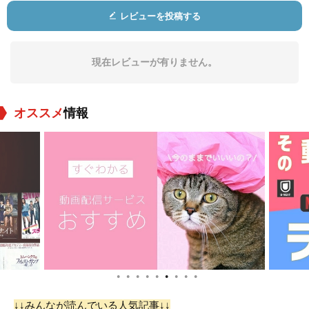
レビューを投稿する
Gertrud Fridh
Sif Ruud
Gunnar Sjöberg
役：Karin Borg
役：Aunt Olga
役：Sten Alman
現在レビューが有りません。
オススメ
情報
マックス・フォン・
Åke Fridell
Yngve Nordwall
シドー
役：ガソリンスタン
役：Karin's Lover
役：Uncle Aron
ドの店主
●
●
●
●
●
●
●
●
●
↓↓みんなが読んでいる人気記事↓↓