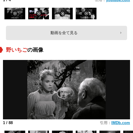
動画を全て見る
野いちご
の画像
1
/ 88
引用：
IMDb.com