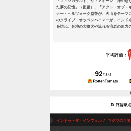
「フィツカラルド」や「アギーレ 神の怒り
た夢の記憶」（監督）、「アクト・オブ・
ナー・ヘルツォーク監督が、火山をテーマ
のクライブ・オッペンハイマーが、インド
を訪ね、各地の大噴火や流れる溶岩の迫力
との関係を考察する。
平均評価：
92
/100
RottenTomato
評論家
イントゥ・ザ・インフェルノ -マグマの世界