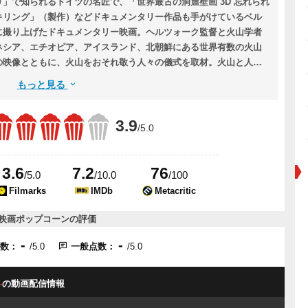
」で知られるドイツの名匠で、「世界最古の洞窟壁画 3D 忘れられ
キリング」（製作）などドキュメンタリー作品も手がけているベル
に撮り上げたドキュメンタリー映画。ヘルツォーク監督と火山学者
ネシア、エチオピア、アイスランド、北朝鮮にある世界有数の火山
の映像とともに、火山をおそれ敬う人々の儀式を取材。火山と人間
もっと見る
3.9
/5.0
3.6
7.2
76
/5.0
/10.0
/100
Filmarks
IMDb
Metacritic
映画ポップコーンの評価
-
-
点数：
/5.0
一般点数：
/5.0
-
の動画配信情報