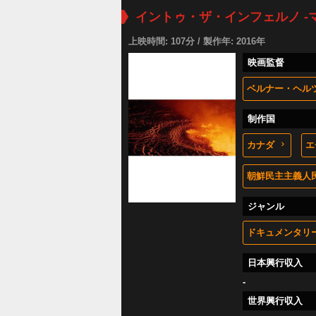
イントゥ・ザ・インフェルノ -
上映時間: 107分 / 製作年: 2016年
映画監督
ベルナー・ヘル
制作国
カナダ
エ
朝鮮民主主義人
ジャンル
ドキュメンタリ
日本興行収入
-
世界興行収入