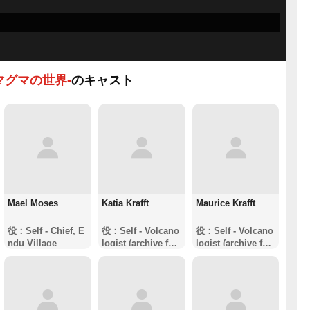
マグマの世界-
のキャスト
Mael Moses
Katia Krafft
Maurice Krafft
役：Self - Chief, E
役：Self - Volcano
役：Self - Volcano
ndu Village
logist (archive foo
logist (archive foo
tage)
tage)