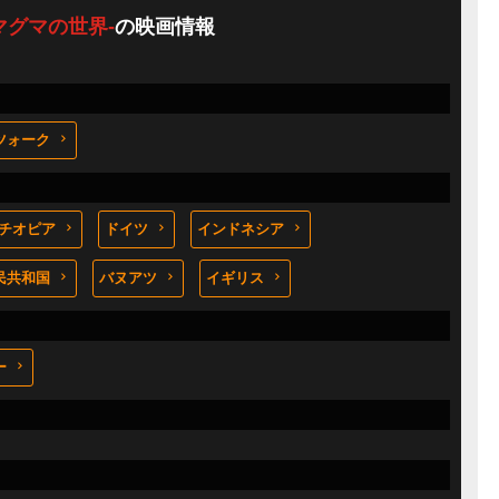
マグマの世界-
の映画情報
ツォーク
チオピア
ドイツ
インドネシア
民共和国
バヌアツ
イギリス
ー