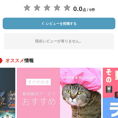
0.0
点 / 0件
レビューを投稿する
LL・クール・J
Kid Capri
Craig Mack
役：Himself
役：Himself
役：Himself
現在レビューが有りません。
オススメ
情報
Melle Mel
Naughty by Nature
Raekwon
役：Himself
役：Themselves
役：Himself