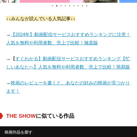
●
●
●
●
●
●
●
●
●
↓↓みんなが読んでいる人気記事↓↓
ラッセル・シモンズ
→
【2024年】動画配信サービスおすすめランキングに注意！
役：Himself
人気を無料や利用者数、売上で比較！徹底版
→【
すぐわかる】動画配信サービスおすすめランキング【忙
しいあなたへ】人気を無料や利用者数、売上で比較！簡易版
→
映画のレビューを書くと、あなたの好みの映画が見つかり
ます！
THE SHOW
に似ている作品
映画作品を探す