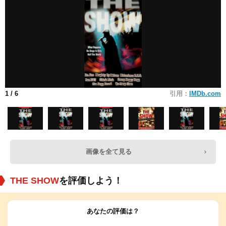
1
/ 6
引用：
IMDb.com
画像を全て見る
THE SHOW
を評価しよう！
あなたの評価は？