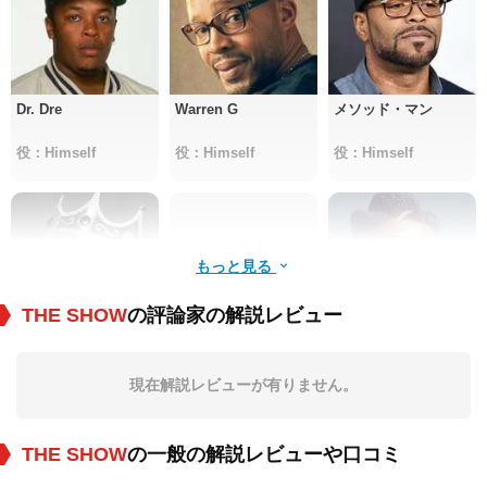
Dr. Dre
Warren G
メソッド・マン
役：Himself
役：Himself
役：Himself
もっと見る
THE SHOW
の評論家の解説レビュー
The Notorious
Slick Rick
Afrika Bambaataa
B.I.G.
現在解説レビューが有りません。
役：Himself
役：Himself
役：Himself
THE SHOW
の一般の解説レビューや口コミ