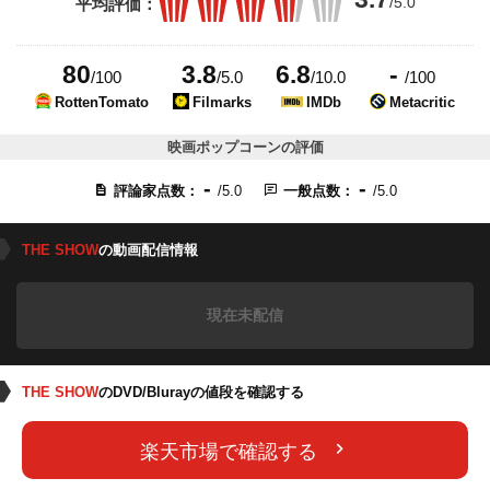
/5.0
平均評価：
80
3.8
6.8
-
/100
/5.0
/10.0
/100
RottenTomato
Filmarks
IMDb
Metacritic
映画ポップコーンの評価
-
-
評論家点数：
/5.0
一般点数：
/5.0
THE SHOW
の動画配信情報
現在未配信
THE SHOW
のDVD/Blurayの値段を確認する
楽天市場で確認する