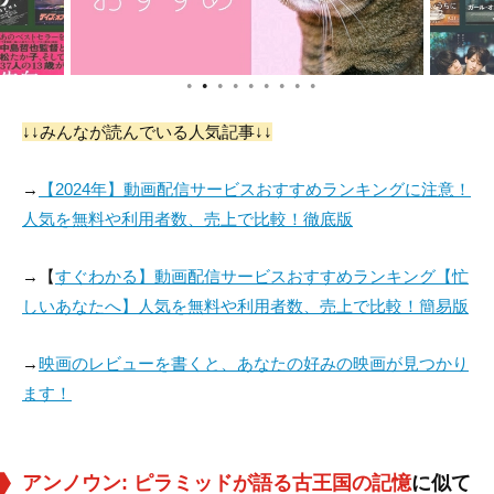
●
●
●
●
●
●
●
●
●
↓↓みんなが読んでいる人気記事↓↓
→
【2024年】動画配信サービスおすすめランキングに注意！
人気を無料や利用者数、売上で比較！徹底版
→【
すぐわかる】動画配信サービスおすすめランキング【忙
しいあなたへ】人気を無料や利用者数、売上で比較！簡易版
→
映画のレビューを書くと、あなたの好みの映画が見つかり
ます！
アンノウン: ピラミッドが語る古王国の記憶
に似て