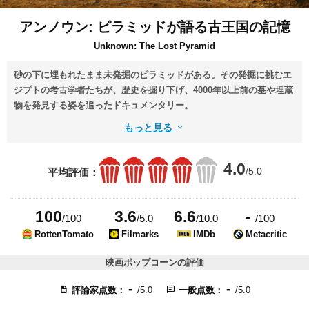
アンノウン: ピラミッドが語る古王国の記憶
Unknown: The Lost Pyramid
砂の下に埋もれたまま未発掘のピラミッドがある。その発掘に挑むエ
ジプトの考古学者たちが、歴史を掘り下げ、4000年以上前の墓や埋蔵
物を発見する姿を追ったドキュメンタリー。
もっと見る
4.0
/5.0
平均評価：
100
3.6
6.6
-
/100
/5.0
/10.0
/100
RottenTomato
Filmarks
IMDb
Metacritic
映画ポップコーンの評価
-
-
評論家点数：
/5.0
一般点数：
/5.0