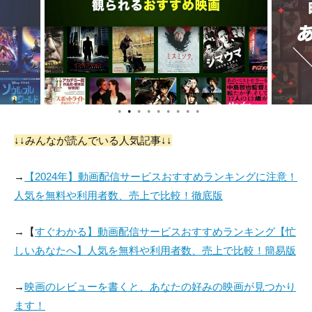
Maxine Ardell
Al Bain
David Bauer
役：Chorus Dancer
役：Fight Spectator
役：Prosecutor (unc
(uncredited)
(uncredited)
redited)
●
●
●
●
●
●
●
●
●
↓↓みんなが読んでいる人気記事↓↓
Eumenio Blanco
レリア・ゴルドーニ
Sid Tomack
→
【2024年】動画配信サービスおすすめランキングに注意！
役：Man on Street
役：Italian Girl (unc
役：Waiter (uncredit
人気を無料や利用者数、売上で比較！徹底版
(uncredited)
redited)
ed)
→【
すぐわかる】動画配信サービスおすすめランキング【忙
しいあなたへ】人気を無料や利用者数、売上で比較！簡易版
→
映画のレビューを書くと、あなたの好みの映画が見つかり
ます！