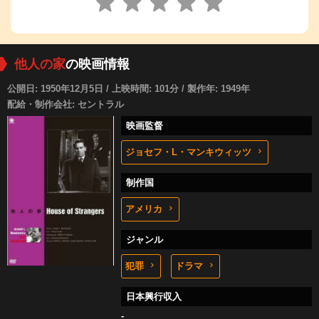
他人の家
の映画情報
公開日: 1950年12月5日 / 上映時間: 101分 / 製作年: 1949年
配給・制作会社: セントラル
映画監督
ジョセフ・L・マンキウィッツ
制作国
アメリカ
ジャンル
犯罪
ドラマ
日本興行収入
-