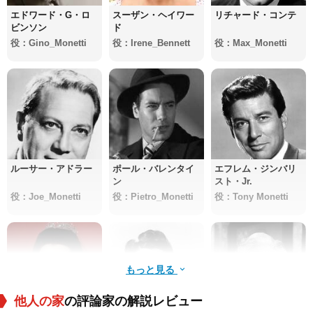
エドワード・G・ロ
スーザン・ヘイワー
リチャード・コンテ
ビンソン
ド
役：Gino_Monetti
役：Irene_Bennett
役：Max_Monetti
ルーサー・アドラー
ポール・バレンタイ
エフレム・ジンバリ
ン
スト・Jr.
役：Joe_Monetti
役：Pietro_Monetti
役：Tony Monetti
もっと見る
他人の家
の評論家の解説レビュー