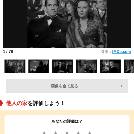
1
/ 78
引用：
IMDb.com
画像を全て見る
他人の家
を評価しよう！
あなたの評価は？