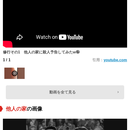
修行その1 他人の家に殺人予告してみたw🤪
1
/ 1
引用：
youtube.com
動画を全て見る
他人の家
の画像