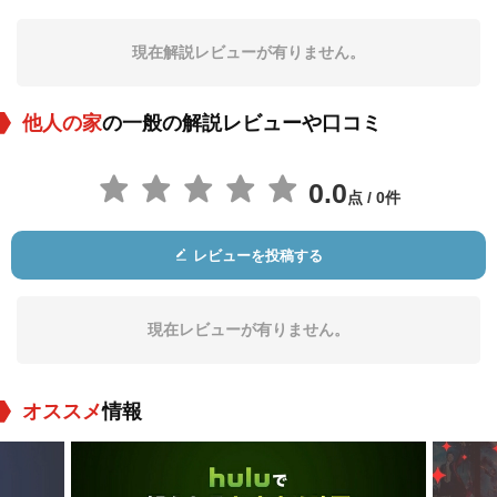
デブラ・パジェット
Hope Emerson
エスター・ミンチオ
ッティ
現在解説レビューが有りません。
役：Maria Domenic
役：Helena Domeni
役：Theresa Monetti
o
co
他人の家
の一般の解説レビューや口コミ
0.0
点 / 0件
レビューを投稿する
ダイアナ・ダグラス
Tito Vuolo
Fred Aldrich
役：Ellen_Monetti
役：Lucca
役：Construction W
orker (uncredited)
現在レビューが有りません。
オススメ
情報