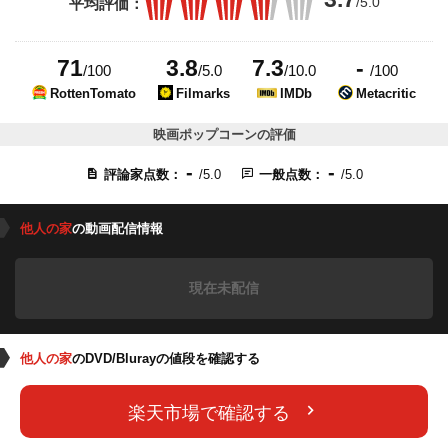
/5.0
平均評価：
71
3.8
7.3
-
/100
/5.0
/10.0
/100
RottenTomato
Filmarks
IMDb
Metacritic
映画ポップコーンの評価
-
-
評論家点数：
/5.0
一般点数：
/5.0
他人の家
の動画配信情報
現在未配信
他人の家
のDVD/Blurayの値段を確認する
楽天市場で確認する