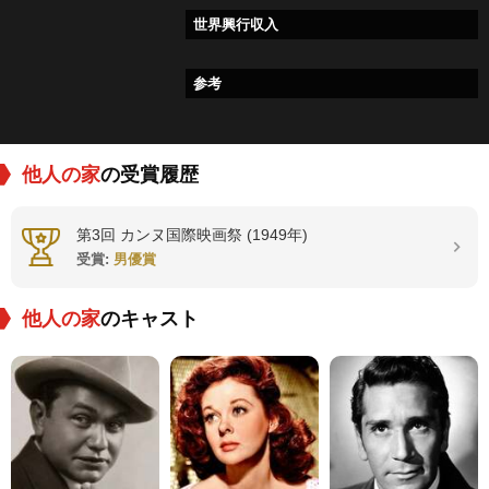
世界興行収入
参考
他人の家
の受賞履歴
第3回 カンヌ国際映画祭 (1949年)
受賞:
男優賞
他人の家
のキャスト