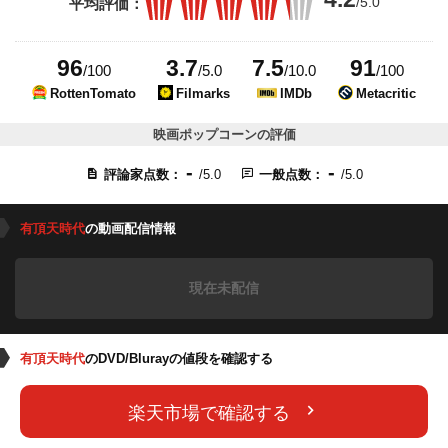
/5.0
平均評価：
96
3.7
7.5
91
/100
/5.0
/10.0
/100
RottenTomato
Filmarks
IMDb
Metacritic
映画ポップコーンの評価
-
-
評論家点数：
/5.0
一般点数：
/5.0
有頂天時代
の動画配信情報
現在未配信
有頂天時代
のDVD/Blurayの値段を確認する
楽天市場で確認する