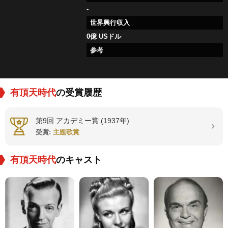
-
世界興行収入
0億 USドル
参考
有頂天時代
の受賞履歴
第9回 アカデミー賞 (1937年)
受賞:
主題歌賞
有頂天時代
のキャスト