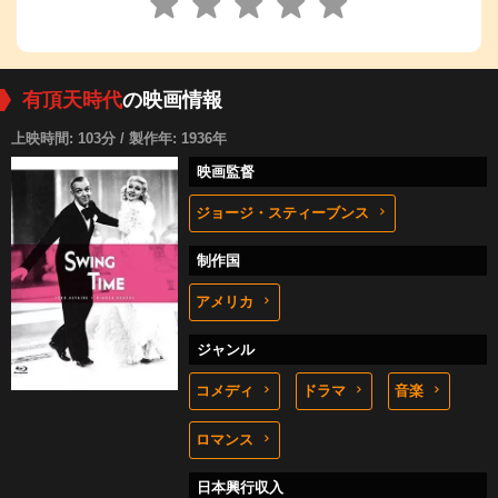
有頂天時代
の映画情報
上映時間: 103分 / 製作年: 1936年
映画監督
ジョージ・スティーブンス
制作国
アメリカ
ジャンル
コメディ
ドラマ
音楽
ロマンス
日本興行収入