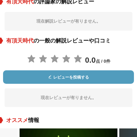
有頂天時代
の評論家の解説レビュー
Georges Metaxa
ランダース・スティ
Jack Goode
ーヴンス
現在解説レビューが有りません。
役：Ricky Romero
役：Judge_Watson
役：Dancer (uncredi
ted)
有頂天時代
の一般の解説レビューや口コミ
0.0
点 / 0件
レビューを投稿する
Gerald Hamer
役：Eric Lacanistra
m (uncredited)
現在レビューが有りません。
オススメ
情報