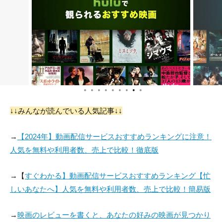
●
●
●
●
●
●
●
●
●
↓↓みんなが読んでいる人気記事↓↓
→
【2024年】動画配信サービスおすすめランキングに注意！
人気を無料や利用者数、売上で比較！徹底版
→【
すぐわかる】動画配信サービスおすすめランキング【忙
しいあなたへ】人気を無料や利用者数、売上で比較！簡易版
→
映画のレビューを書くと、あなたの好みの映画が見つかり