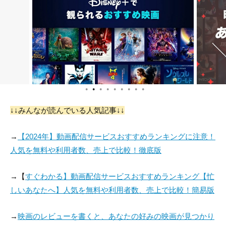
●
●
●
●
●
●
●
●
●
↓↓みんなが読んでいる人気記事↓↓
→
【2024年】動画配信サービスおすすめランキングに注意！
人気を無料や利用者数、売上で比較！徹底版
→【
すぐわかる】動画配信サービスおすすめランキング【忙
しいあなたへ】人気を無料や利用者数、売上で比較！簡易版
→
映画のレビューを書くと、あなたの好みの映画が見つかり