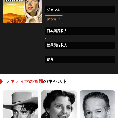
ジャンル
ドラマ
日本興行収入
-
世界興行収入
参考
ファティマの奇蹟
のキャスト