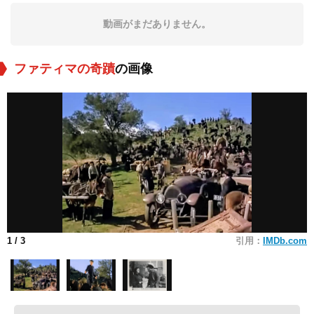
動画がまだありません。
ファティマの奇蹟
の画像
1
/ 3
引用：
IMDb.com