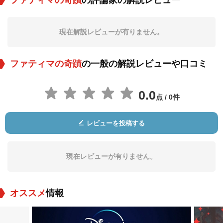
ファティマの奇蹟
の評論家の解説レビュー
フランセス・モリス
Carl Milletaire
Susan Whitney
現在解説レビューが有りません。
役：Olímpia Marto
役：District Magistr
役：Lúcia Abóbora
ate
dos Santos
ファティマの奇蹟
の一般の解説レビューや口コミ
0.0
点 / 0件
レビューを投稿する
Sherry Jackson
Sammy Ogg
役：Jacinta Marto
役：Francisco Marto
現在レビューが有りません。
オススメ
情報