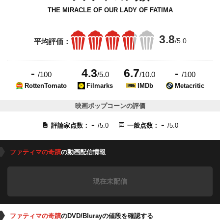
THE MIRACLE OF OUR LADY OF FATIMA
3.8
/5.0
平均評価：
-
4.3
6.7
-
/100
/5.0
/10.0
/100
RottenTomato
Filmarks
IMDb
Metacritic
映画ポップコーンの評価
-
-
評論家点数：
/5.0
一般点数：
/5.0
ファティマの奇蹟
の動画配信情報
現在未配信
ファティマの奇蹟
のDVD/Blurayの値段を確認する