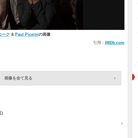
カーク
&
Paul Picerni
の画像
引用：
IMDb.com
画像を全て見る
原題）