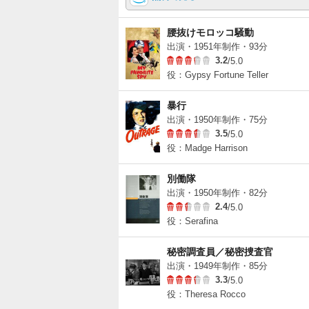
腰抜けモロッコ騒動
出演・1951年制作・93分
3.2
/5.0
役：Gypsy Fortune Teller
暴行
出演・1950年制作・75分
3.5
/5.0
役：Madge Harrison
別働隊
出演・1950年制作・82分
2.4
/5.0
役：Serafina
秘密調査員／秘密捜査官
出演・1949年制作・85分
3.3
/5.0
役：Theresa Rocco