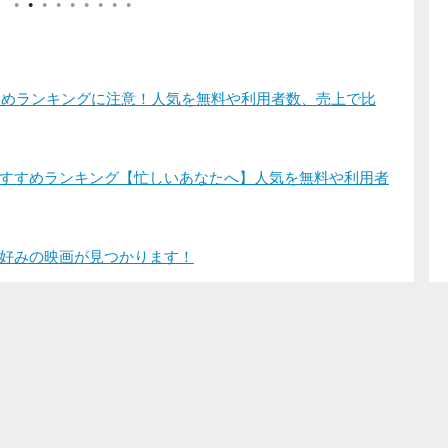
●
●
●
●
●
●
●
●
●
すすめランキングに注意！人気を無料や利用者数、売上で比
すすめランキング【忙しいあなたへ】人気を無料や利用者
好みの映画が見つかります！
登録/ログイン