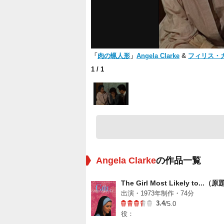
「
肉の蝋人形
」
Angela Clarke
&
フィリス・
1
/ 1
Angela Clarke
の作品一覧
The Girl Most Likely to...（
出演・1973年制作・74分
3.4
/5.0
役：