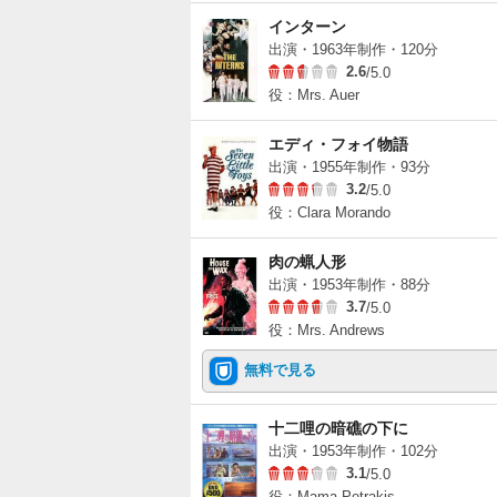
インターン
出演・1963年制作・120分
2.6
/5.0
役：Mrs. Auer
エディ・フォイ物語
出演・1955年制作・93分
3.2
/5.0
役：Clara Morando
肉の蝋人形
出演・1953年制作・88分
3.7
/5.0
役：Mrs. Andrews
無料で見る
十二哩の暗礁の下に
出演・1953年制作・102分
3.1
/5.0
役：Mama Petrakis