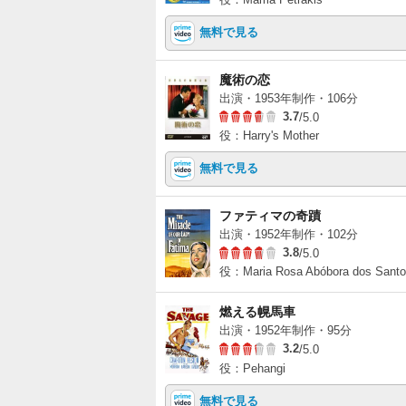
無料で見る
魔術の恋
出演・1953年制作・106分
3.7
/5.0
役：Harry's Mother
無料で見る
ファティマの奇蹟
出演・1952年制作・102分
3.8
/5.0
役：Maria Rosa Abóbora dos Sant
燃える幌馬車
出演・1952年制作・95分
3.2
/5.0
役：Pehangi
無料で見る