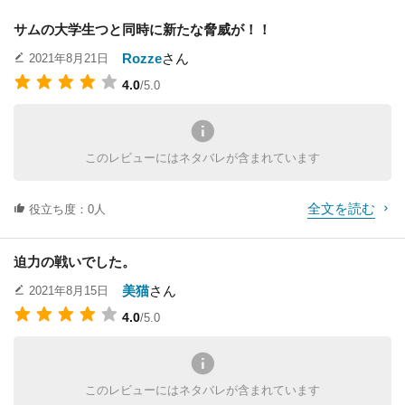
サムの大学生つと同時に新たな脅威が！！
Rozze
さん
2021年8月21日
マイケル・パパジョ
グレン・モーシャワ
ジョン・エリック・
ン
4.0
ー
ベントリー
/5.0
役：Cal
役：モーシャワー将
役：Aide
軍
このレビューにはネタバレが含まれています
全文を読む
役立ち度：0人
迫力の戦いでした。
Erin Naas
スペンサー・ギャレ
レイン・ウィルソン
ット
美猫
さん
2021年8月15日
役：Arcee Rider
役：Air Force Chief
役：Professor Colan
4.0
/5.0
of Staff
このレビューにはネタバレが含まれています