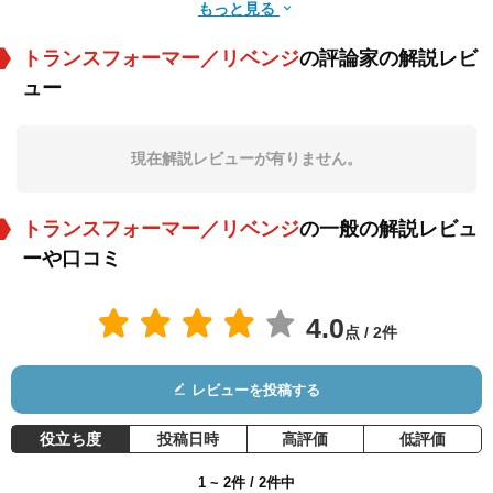
もっと見る
トランスフォーマー／リベンジ
の評論家の解説レビ
ュー
ケビン・ダン
ジュリー・ホワイト
イザベル・ルーカス
役：ロン・ウィトウ
役：ジュディ・ウィ
役：アリス
ィッキー
トウィッキー
現在解説レビューが有りません。
トランスフォーマー／リベンジ
の一般の解説レビュ
ーや口コミ
4.0
点 / 2件
ジョン・ベンジャミ
マシュー・マースデ
アンドリュー・ハワ
ン・ヒッキー
ン
ード
役：ギャロウェイ
役：Special Air Serv
役：Special Air Serv
レビューを投稿する
ice Forces
ice Forces
役立ち度
投稿日時
高評価
低評価
1 ~ 2件 / 2件中