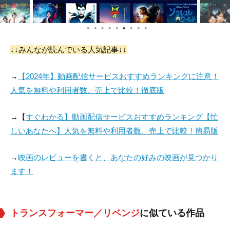
●
●
●
●
●
●
●
●
●
↓↓みんなが読んでいる人気記事↓↓
→
【2024年】動画配信サービスおすすめランキングに注意！
人気を無料や利用者数、売上で比較！徹底版
→【
すぐわかる】動画配信サービスおすすめランキング【忙
しいあなたへ】人気を無料や利用者数、売上で比較！簡易版
→
映画のレビューを書くと、あなたの好みの映画が見つかり
ます！
トランスフォーマー／リベンジ
に似ている作品