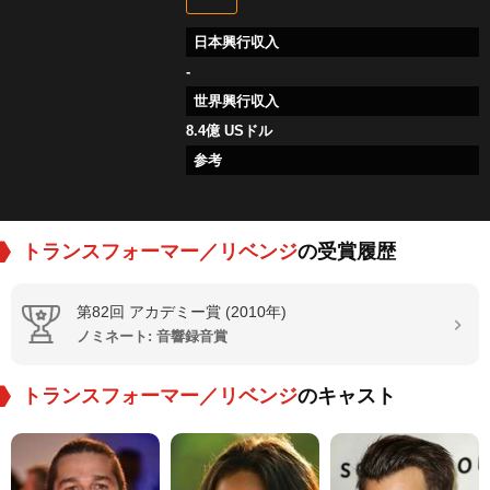
日本興行収入
-
世界興行収入
8.4億 USドル
参考
トランスフォーマー／リベンジ
の受賞履歴
第82回 アカデミー賞 (2010年)
ノミネート: 音響録音賞
トランスフォーマー／リベンジ
のキャスト