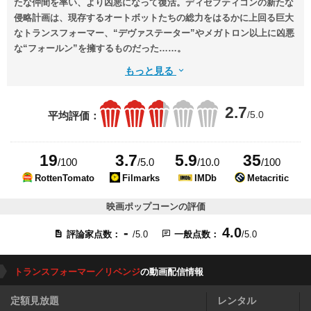
たな仲間を率い、より凶悪になって復活。ディセプティコンの新たな
侵略計画は、現存するオートボットたちの総力をはるかに上回る巨大
なトランスフォーマー、“デヴァステーター”やメガトロン以上に凶悪
な“フォールン”を擁するものだった……。
もっと見る
2.7
/5.0
平均評価：
19
3.7
5.9
35
/100
/5.0
/10.0
/100
RottenTomato
Filmarks
IMDb
Metacritic
映画ポップコーンの評価
-
4.0
評論家点数：
/5.0
一般点数：
/5.0
トランスフォーマー／リベンジ
の動画配信情報
定額見放題
レンタル