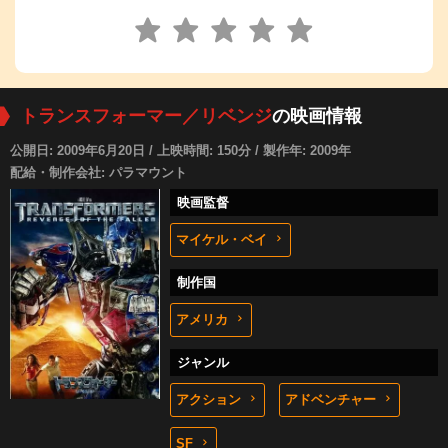
トランスフォーマー／リベンジ
の映画情報
公開日: 2009年6月20日 / 上映時間: 150分 / 製作年: 2009年
配給・制作会社: パラマウント
映画監督
マイケル・ベイ
制作国
アメリカ
ジャンル
アクション
アドベンチャー
SF