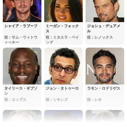
シャイア・ラブーフ
ミーガン・フォック
ジョシュ・デュアメ
ス
ル
役：サム・ウィトウ
役：ミカエラ・ベイ
役：レノックス
ィッキー
ンズ
タイリース・ギブソ
ジョン・タトゥーロ
ラモン・ロドリゲス
ン
役：エップス
役：シモンズ
役：レオ