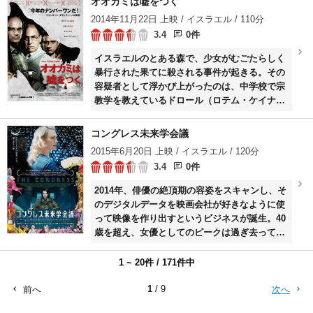
オオカミは嘘をつく
2014年11月22日 上映 / イスラエル / 110分
3.4
0件
イスラエルのとある森で、少女がむごたらしく
暴行された果てに殺される事件が起きる。その
容疑者として浮かび上がったのは、中学校で宗
教学を教えているドロール（ロテム・ケイナ
ン）。刑事のミッキ（リオル・アシュケナー
ジ）が責任者として彼の尋問にあたるものの、
コングレス未来学会議
証拠がなく釈放されてしまう。さらに行き過ぎ
2015年6月20日 上映 / イスラエル / 120分
た取り調べが何者かによって録画され、動画サ
3.4
0件
イトにアップされてしまったことでミッキは交
通課に異動になってしまう。しかし、ミッキは
2014年、俳優の絶頂期の容姿をスキャンし、そ
ドロールが犯人だと思っていて……。
のデジタルデータを映画会社が好きなように使
って映像を作り出すというビジネスが誕生。40
歳を超え、女優としてのピークは過ぎ去ってし
まったロビン・ライト（ロビン・ライト）は、
子供たちのためにある決断をする。彼女は大金
1 ~ 20件 / 171件中
を得る代わりに、最後の仕事として新ビジネス
の申し出を受けるが……。
1
/ 9
前へ
次へ