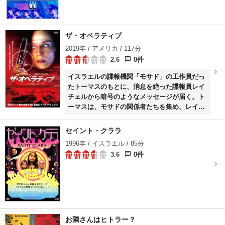
ザ・オペラティブ
2019年 / アメリカ / 117分
2.6
0件
イスラエルの諜報機関「モサド」の工作員だっ
たトーマスのもとに、消息を絶った諜報員レイ
チェルから暗号のようなメッセージが届く。ト
ーマスは、モサドの関係者たちを集め、レイチ
ェルとの経緯を語り始める。
セイント・クララ
1996年 / イスラエル / 85分
3.6
0件
お隣さんはヒトラー？