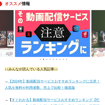
オススメ
情報
●
●
●
●
●
●
●
●
●
↓↓みんなが読んでいる人気記事↓↓
→
【2024年】動画配信サービスおすすめランキングに注意！
人気を無料や利用者数、売上で比較！徹底版
→【
すぐわかる】動画配信サービスおすすめランキング【忙