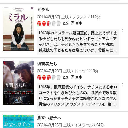
事が抜け落ちていた。記憶から失われた過去を
取り戻すために、アリは世界中に散らばる戦友
ミラル
たちに会いにいく。
2011年8月6日 上映 / フランス / 112分
2.5
0件
1948年のイスラエル建国直前。路上にうずくま
る子どもたちを見かねたヒンドゥ（ヒアム・ア
ッバス）は、子どもたちを育てることを決意。
孤児院の子どもたちは増えていき、母親を亡く
したミラル（フリーダ・ピント）も連れてこら
れた。1987年、17歳になったミラルはイスラエ
復讐者たち
ルに蜂起したパレスチナ人によるインティファ
2021年7月23日 上映 / ドイツ / 110分
ーダに参加。しかし、警察に連行されてしま
2.9
0件
い……。
1945年、敗戦直後のドイツ。ナチスによるホロ
コーストを生き延びたものの、収容所で散り散
りになった妻子をナチスに殺害されたユダヤ人
男性のマックス(アウグスト・ディール)。絶望
のどん底に突き落とされ、激しい復讐(ふくしゅ
う)心を抱くようになった彼は、ひそかにナチス
旅立つ息子へ
の残党を私刑として殺害しているユダヤ旅団と
2021年3月26日 上映 / イスラエル / 94分
行動を共にする。やがて、さらに過激なユダヤ