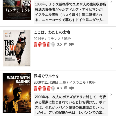
1960年、ナチス親衛隊でユダヤ人の強制収容所
移送の責任者だったアドルフ・アイヒマンが、
イスラエル諜報（ちょうほう）部に逮捕され
る。ニューヨークで暮らすドイツ系ユダヤ人の
著名な哲学者ハンナ（バルバラ・スコヴァ）
は、彼の裁判の傍聴を希望。だが、彼女が発表
ここは、わたしの土地
した傍聴記事は大きな波紋を呼び……。
2014年 / フランス / 93分
3.5
0件
戦場でワルツを
2009年11月28日 上映 / イスラエル / 90分
4.3
0件
2006年冬、友人のボアズがアリに対して、毎夜
みる悪夢に悩まされていると打ち明けた。ボア
ズは、それがレバノン侵攻の後遺症だという。
しかし、アリの記憶からは、レバノンでの出来