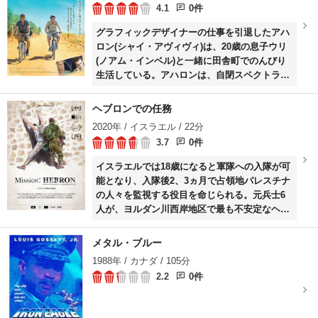
4.1
0件
人組織ナカムの一員となるが、そこで600万も
のドイツ人を標的にした復讐計画プランAが動
グラフィックデザイナーの仕事を引退したアハ
き出しているのを知る。
ロン(シャイ・アヴィヴィ)は、20歳の息子ウリ
(ノアム・インベル)と一緒に田舎町でのんびり
生活している。アハロンは、自閉スペクトラム
症の息子の面倒を一人で見てきたのだった。と
ころがある日、一人息子の将来を案じた別居中
ヘブロンでの任務
の妻タマラ(スマダル・ヴォルフマン)が、全寮
2020年 / イスラエル / 22分
制の特別支援施設への入所を決めてしまう。
3.7
0件
イスラエルでは18歳になると軍隊への入隊が可
能となり、入隊後2、3ヵ月で占領地パレスチナ
の人々を監視する役目を命じられる。元兵士6
人が、ヨルダン川西岸地区で最も不安定なヘブ
ロンでの任務を語る。
メタル・ブルー
1988年 / カナダ / 105分
2.2
0件