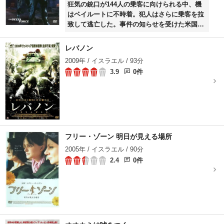
狂気の銃口が144人の乗客に向けられる中、機
はベイルートに不時着。犯人はさらに乗客を拉
致して逃亡した。事件の知らせを受けた米国は
直ちに特命コマンド部隊＜デルタ・フォース＞
を送り出した。
レバノン
2009年 / イスラエル / 93分
3.9
0件
フリー・ゾーン 明日が見える場所
2005年 / イスラエル / 90分
2.4
0件