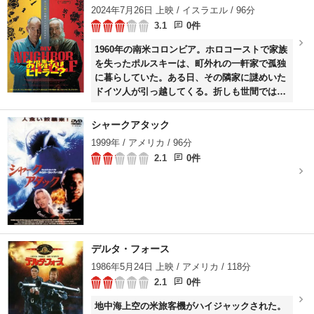
2024年7月26日 上映 / イスラエル / 96分
3.1
0件
1960年の南米コロンビア。ホロコーストで家族
を失ったポルスキーは、町外れの一軒家で孤独
に暮らしていた。ある日、その隣家に謎めいた
ドイツ人が引っ越してくる。折しも世間では、
アルゼンチンで逃亡生活を送っていた元ナチス
のアドルフ・アイヒマン拘束のニュースで賑わ
シャークアタック
っていた。やがて、隣人の素顔がアドルフ・ヒ
1999年 / アメリカ / 96分
トラーに酷似していると気づいたポルスキー
2.1
0件
は、自らの手でヒトラー本人であることを証明
しようと試みるが…。
デルタ・フォース
1986年5月24日 上映 / アメリカ / 118分
2.1
0件
地中海上空の米旅客機がハイジャックされた。