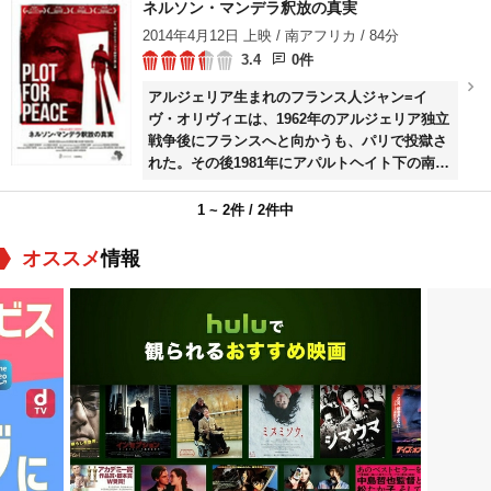
ネルソン・マンデラ釈放の真実
2014年4月12日 上映 / 南アフリカ / 84分
3.4
0件
アルジェリア生まれのフランス人ジャン=イ
ヴ・オリヴィエは、1962年のアルジェリア独立
戦争後にフランスへと向かうも、パリで投獄さ
れた。その後1981年にアパルトヘイト下の南ア
フリカ共和国を訪れた彼は、この国がかつての
アルジェリアと似た状況だと思い至る。石油ビ
1 ~ 2件 / 2件中
ジネスで富を築いたオリヴィエは、南アフリカ
共和国の平和にはネルソン・マンデラの釈放が
オススメ
情報
必要だと考え……。