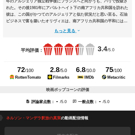
年のアルジェリア独立戦争後にフランスへと向かうも、パリで投獄さ
れた。その後1981年にアパルトヘイト下の南アフリカ共和国を訪れた
彼は、この国がかつてのアルジェリアと似た状況だと思い至る。石油
ビジネスで富を築いたオリヴィエは、南アフリカ共和国の平和にはネ
ルソン・マンデラの釈放が必要だと考え……。
もっと見る
3.4
/5.0
平均評価：
72
2.8
6.8
75
/100
/5.0
/10.0
/100
RottenTomato
Filmarks
IMDb
Metacritic
映画ポップコーンの評価
-
-
評論家点数：
/5.0
一般点数：
/5.0
ネルソン・マンデラ釈放の真実
の動画配信情報