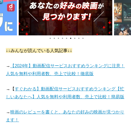
●
●
●
●
●
●
●
●
●
↓↓みんなが読んでいる人気記事↓↓
→
【2024年】動画配信サービスおすすめランキングに注意！
人気を無料や利用者数、売上で比較！徹底版
→【
すぐわかる】動画配信サービスおすすめランキング【忙
しいあなたへ】人気を無料や利用者数、売上で比較！簡易版
→
映画のレビューを書くと、あなたの好みの映画が見つかり
ます！