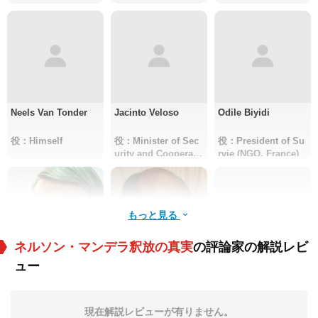
Neels Van Tonder
Jacinto Veloso
Odile Biyidi
役：Himself
役：Minister of Sec
役：President of Su
urity and Cooperati
rvie (NGO, France)
on (Mozambique)
もっと見る
ネルソン・マンデラ釈放の真実
の評論家の解説レビ
ュー
ピク・ポダ
Joaquim Chissano
チェスター・クロッ
カー
役：Himself
役：Former Preside
役：Assistant Secret
nt (Mozambique)
ary of State (USA)
現在解説レビューが有りません。