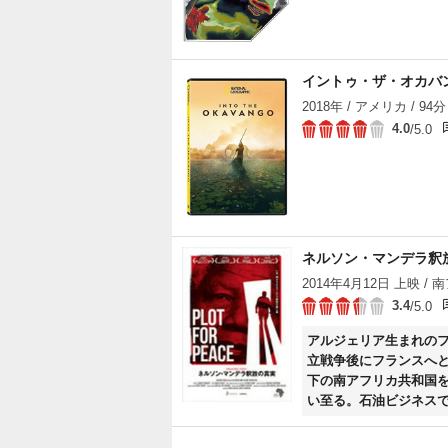
イントゥ・ザ・オカバ
2018年 / アメリカ / 94分
4.0
/5.0
ネルソン・マンデラ釈
2014年4月12日 上映 / 
3.4
/5.0
アルジェリア生まれのフ
立戦争後にフランスへと
下の南アフリカ共和国
い至る。石油ビジネス
ン・マンデラの釈放が