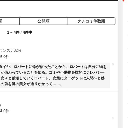
順
公開順
クチコミ件数順
1 ~ 4件 / 4件中
ランス / 82分
0件
のタイヤ、ロバートに命が宿ったことから、ロバートは自分に物を
力が備わっていることを知る。ゴミや小動物を標的にテレパシー
を次々と破壊していくロバート。次第にターゲットは人間へと移
目の前を謎の美女が通りかかって……。
分
0件