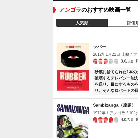
アンゴラ
のおすすめ映画一覧
人気順
評価
ラバー
2012年1月21日 上映 / フ
3.0
/5.0
砂漠に捨てられた1本
破壊するテレパシー能
を送り、目にするもの
り、そんなロバートの
Sambizanga（原題）
1972年 / アンゴラ / 102
4.0
/5.0