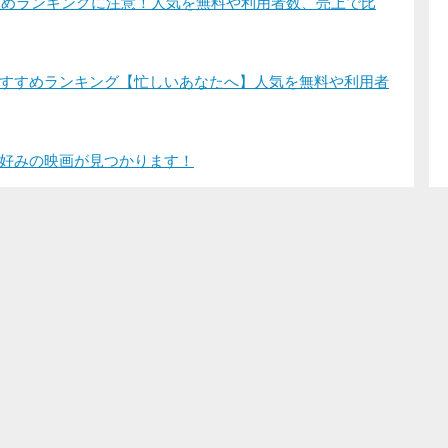
すすめランキングに注意！人気を無料や利用者数、売上で比
すすめランキング【忙しいあなたへ】人気を無料や利用者
好みの映画が見つかります！
登録/ログイン
映画ポップコーンって？
お問い合わせ
プライバシーポリシー
利用規約
サイトマップ