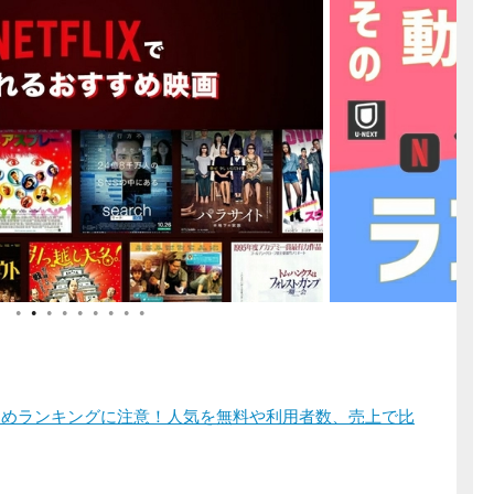
●
●
●
●
●
●
●
●
●
すすめランキングに注意！人気を無料や利用者数、売上で比