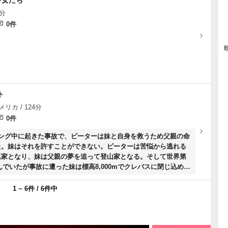
少女たち
5分
0件
ト
メリカ / 124分
0件
ミング中に起きた事故で、ピーターは妹と自身を救うため父親の命
た。妹はそれを許すことができない。ピーターは苦悩から逃れる
真家となり、妹は父親の夢を追って登山家となる。そして世界第
んでいたが事故に遭った妹は標高8,000mでクレバスに閉じ込めら
めに世界で最も恐れられている山、K2へ向かうことを決意す
1 ~ 6件 / 6件中