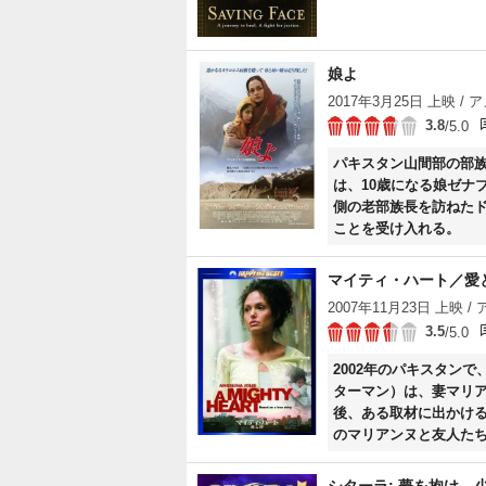
娘よ
2017年3月25日 上映 / ア
3.8
/5.0
パキスタン山間部の部
は、10歳になる娘ゼナ
側の老部族長を訪ねた
ことを受け入れる。
マイティ・ハート／愛
2007年11月23日 上映 / 
3.5
/5.0
2002年のパキスタン
ターマン）は、妻マリ
後、ある取材に出かけ
のマリアンヌと友人た