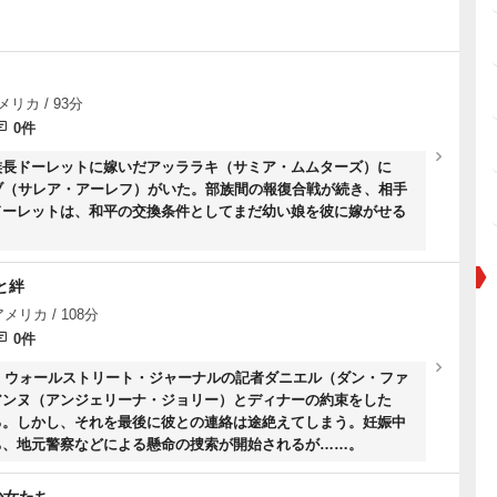
メリカ / 93分
0件
族長ドーレットに嫁いだアッララキ（サミア・ムムターズ）に
ブ（サレア・アーレフ）がいた。部族間の報復合戦が続き、相手
ドーレットは、和平の交換条件としてまだ幼い娘を彼に嫁がせる
と絆
アメリカ / 108分
0件
で、ウォールストリート・ジャーナルの記者ダニエル（ダン・ファ
アンヌ（アンジェリーナ・ジョリー）とディナーの約束をした
る。しかし、それを最後に彼との連絡は途絶えてしまう。妊娠中
ち、地元警察などによる懸命の捜索が開始されるが……。