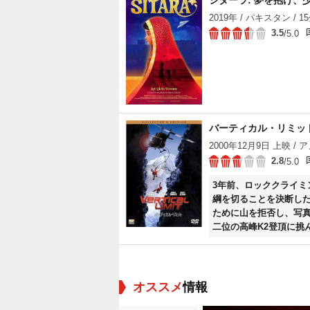
シターラ: 夢を抱け、
2019年 / パキスタン / 1
3.5
/5.0
バーティカル・リミッ
2000年12月9日 上映 / ア
2.8
/5.0
3年前、ロッククライ
綱を切ることを決断し
ために山を拒否し、写
二位の高峰K2登頂に挑
れてしまう。妹を救うた
る。
オススメ
情報