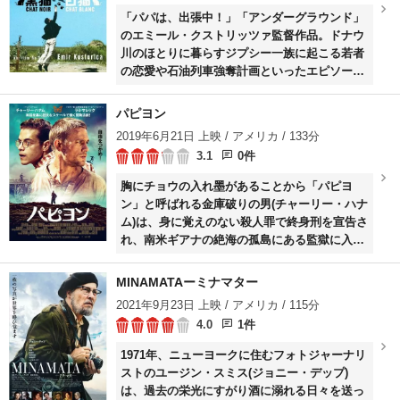
「パパは、出張中！」「アンダーグラウンド」
のエミール・クストリッツァ監督作品。ドナウ
川のほとりに暮らすジプシー一族に起こる若者
の恋愛や石油列車強奪計画といったエピソード
を、陽気にストレートに描いたコメディ。ジプ
シーのマトゥコは、自称ダマしの天才。ある
パピヨン
日、彼はロシアの密輸船から石油を買うが、見
2019年6月21日 上映 / アメリカ / 133分
事に騙されて大金を失う。金に困ったマトゥコ
3.1
0件
は、息子のザーレとともに、“ゴッドファーザ
ー”グルガに石油列車強奪の計画を持ちかけ資
胸にチョウの入れ墨があることから「パピヨ
金援助を乞うが……。
ン」と呼ばれる金庫破りの男(チャーリー・ハナ
ム)は、身に覚えのない殺人罪で終身刑を宣告さ
れ、南米ギアナの絶海の孤島にある監獄に入れ
られる。厳しい強制労働と看守たちの暴虐に、
脱獄を決意したパピヨンは、紙幣偽造で逮捕さ
MINAMATAーミナマター
れたドガ(ラミ・マレック)に目をつけ、ドガの
2021年9月23日 上映 / アメリカ / 115分
身を守ることを条件に逃亡費用を稼ごうとす
4.0
1件
る。
1971年、ニューヨークに住むフォトジャーナリ
ストのユージン・スミス(ジョニー・デップ)
は、過去の栄光にすがり酒に溺れる日々を送っ