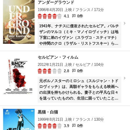
奥に引きずり込まれ、右足を負傷してしまう。
アンダーグラウンド
家の中はどう猛なワニたちに支配されていた。
1996年4月20日 上映 / フランス / 171分
4.1
0件
1941年、ナチスに侵攻されたセルビア。パルチ
ザンのマルコ（ミキ・マノイロヴィッチ）は地
下室に弟のイヴァン（スラヴコ・スティマチ）
や仲間のクロ（ラザル・リストフスキー）らを
かくまい、武器を製造させることにする。英雄
となったマルコは地下生活を続ける仲間たちに
セルビアン・フィルム
は第2次世界大戦が続いていると思い込ませる
2012年1月21日 上映 / セルビア / 104分
一方、新政府の重要人物としてのし上がってい
2.8
0件
くが……。
元ポルノスターのミロシュ（スルジャン・トド
ロヴィッチ）は、高額ギャラをもらえる映画へ
の出演を持ちかけられる。妻子との平凡な日々
を送っていたものの、生活に困っていたことも
あり、ミロシュは怪しみながらも迎えの高級車
で依頼人の元へ。そこでミロシュは、富豪のク
黒猫・白猫
ライアントの要求に応える芸術的なポルノ映画
1999年8月21日 上映 / フランス / 130分
に出演してほしいと頼まれ……。
3.9
0件