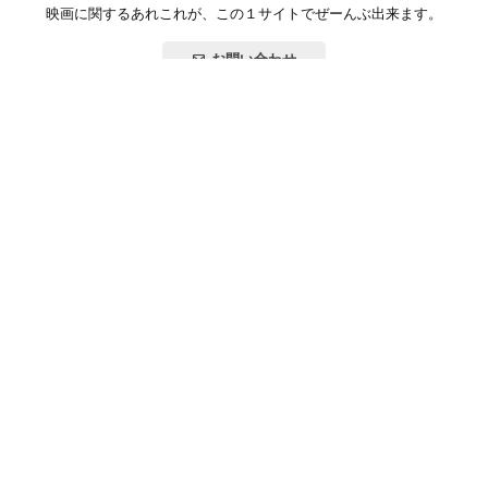
映画に関するあれこれが、この１サイトでぜーんぶ出来ます。
お問い合わせ
公式SNSで最新の情報をチェック!
登録/ログイン
映画ポップコーンって？
お問い合わせ
プライバシーポリシー
利用規約
サイトマップ
Copyright ©映画ポップコーン. All rights reserved.