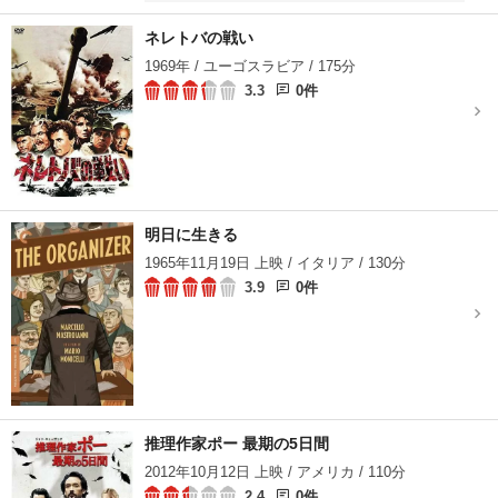
中、石油施設や化学工場が乱立するパンチェボ
工業地区にさしかかったころ、護送車はいきな
ネレトバの戦い
り暴徒と化したゾンビたちに襲われてしまう。
1969年 / ユーゴスラビア / 175分
近くの警察署に逃げ込んだ一行だが、外部との
3.3
0件
通信ネットワークは完全に遮断されていた。レ
イエスが電力を復活させるため発電機を探しに
行っている間にも、ゾンビに噛まれた仲間の捜
査官たちが次々に発症してしまう。これ以上警
察署はもたないと判断したレイエスは、護送車
に乗せていた囚人と新人捜査官ミーナと共に、
ゾンビを列車の中に誘い込み生き残っている民
明日に生きる
間人を逃がそうとするが…。
1965年11月19日 上映 / イタリア / 130分
3.9
0件
推理作家ポー 最期の5日間
2012年10月12日 上映 / アメリカ / 110分
2.4
0件