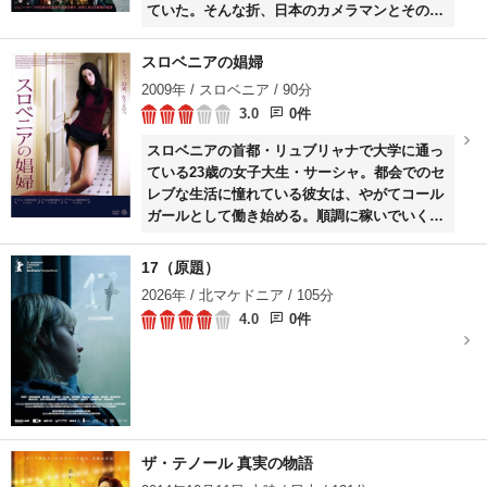
ていた。そんな折、日本のカメラマンとその通
訳を務めるアイリーン(美波)が彼のスタジオを
訪れる。アイリーンは日本の大企業チッソが工
スロベニアの娼婦
業排水を垂れ流した結果人々が病に倒れている
2009年 / スロベニア / 90分
と語り、ユージンに病気で苦しむ彼らの取材を
3.0
0件
してほしいと訴える。
スロベニアの首都・リュブリャナで大学に通っ
ている23歳の女子大生・サーシャ。都会でのセ
レブな生活に憧れている彼女は、やがてコール
ガールとして働き始める。順調に稼いでいくサ
ーシャだったが、思いも寄らないトラブルに巻
き込まれてしまい…。
17（原題）
2026年 / 北マケドニア / 105分
4.0
0件
ザ・テノール 真実の物語