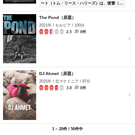
ート（トム・リース・ハリーズ）は、復讐（ふ
くしゅう）を誓う。前回の戦いの英雄であるい
とこのガイ（トム・オースティン）を捜す旅に
The Pond（原題）
出るが、ようやく見つけたガイは酒と女に溺
2021年 / セルビア / 100分
れ、金に執着する男に成り果てていた。そんな
2.5
0件
ガイを説き伏せて城に帰還したヒューバート
は、敵の侵攻に立ち向かう。
DJ Ahmet（原題）
2025年 / 北マケドニア / 97分
3.8
0件
1 ~ 20件 / 50件中