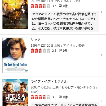
2014年10月11日 上映 / 日本 / 121分
3.5
0件
アジアのテノール歌手の中で高い評価を受けて
いた韓国出身のべー・チェチョル（ユ・ジテ）
は、ヨーロッパの歌劇場で歌声を響かせてい
た。そんな折、彼は甲状腺ガンを患い手術をし
たものの、声帯と横隔膜の神経を切断したため
素晴らしい歌唱力が喪失してしまう。そんなど
リック
ん底のベー・チェチョルが希望を見いだすきっ
1997年12月20日 上映 / アメリカ / 90分
かけとなったのは、音楽プロデューサーの沢田
2.7
0件
幸司（伊勢谷友介）との出会いで……。
ライフ・イズ・ミラクル
2005年7月16日 上映 / セルビア・モンテネグロ /
154分
3.6
0件
1992年のボスニア。セルビア人で鉄道技師のル