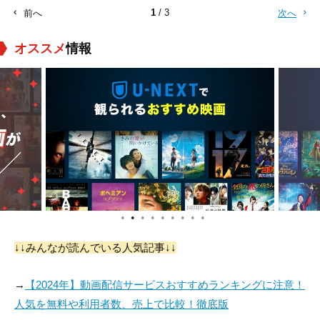
1
/ 3
前へ
次へ
オススメ
情報
●
●
●
●
●
●
●
●
●
↓↓みんなが読んでいる人気記事↓↓
→
【2024年】動画配信サービスおすすめランキングに注意！
人気を無料や利用者数、売上で比較！徹底版