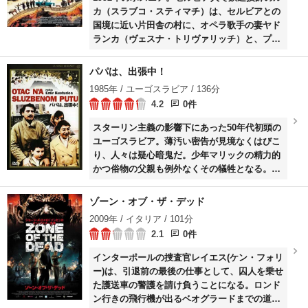
カ（スラブコ・スティマチ）は、セルビアとの
国境に近い片田舎の村に、オペラ歌手の妻ヤド
ランカ（ヴェスナ・トリヴァリッチ）と、プロ
のサッカー選手をめざす息子のミロシュ（ブ
ク・コスティッチ）とともにやってくる。
パパは、出張中！
1985年 / ユーゴスラビア / 136分
4.2
0件
スターリン主義の影響下にあった50年代初頭の
ユーゴスラビア。薄汚い密告が見境なくはびこ
り、人々は疑心暗鬼だ。少年マリックの精力的
かつ俗物の父親も例外なくその犠牲となる。ふ
と愛人に洩らした他愛ない国政批判のせいだ。
収容所に収監された父を、母は“出張中”と少年
ゾーン・オブ・ザ・デッド
に告げごまかすのだった……。＜旧ユーゴのク
2009年 / イタリア / 101分
ストリッツァがカンヌでグランプリを得た、ユ
2.1
0件
ーモアの中に痛烈な体制批判を織り込んだ作
品。＞
インターポールの捜査官レイエス(ケン・フォリ
ー)は、引退前の最後の仕事として、囚人を乗せ
た護送車の警護を請け負うことになる。ロンド
ン行きの飛行機が出るベオグラードまでの道