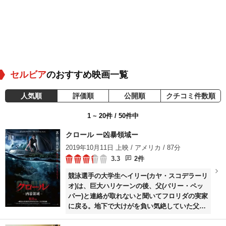
セルビア
のおすすめ映画一覧
人気順
評価順
公開順
クチコミ件数順
1 ~ 20件 / 50件中
クロール ー凶暴領域ー
2019年10月11日 上映 / アメリカ / 87分
3.3
2件
競泳選手の大学生ヘイリー(カヤ・スコデラーリ
オ)は、巨大ハリケーンの後、父(バリー・ペッ
パー)と連絡が取れないと聞いてフロリダの実家
に戻る。地下で大けがを負い気絶していた父を
発見した彼女は、突如何者かによって地下室の