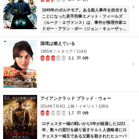
1849年のボルチモア。ある殺人事件を担当する
ことになった若手刑事エメット・フィールズ
（ルーク・エヴァンス）は、事件が推理作家エ
ドガー・アラン・ポー（ジョン・キューザッ
ク）の作品によく似ていることを察知。貧乏で
酒におぼれる生活を送るポーは容疑者とみなさ
国境は燃えている
れるが、捜査が進められる中、彼の著作をまね
1965年 / イタリア / 114分
るように連続殺人が発生。その後、自らのアリ
3.1
0件
バイが証明されたポーは、事件解明のため捜査
に加わるが……。
アイアンクラッド ブラッド・ウォー
2014年7月4日 上映 / イギリス / 108分
1.7
0件
ロチェスター城の戦いから5年が経過した1221
年、数々の蛮行を繰り返すケルト人侵略者にロ
チェスター城主である父親を殺されたヒューバ