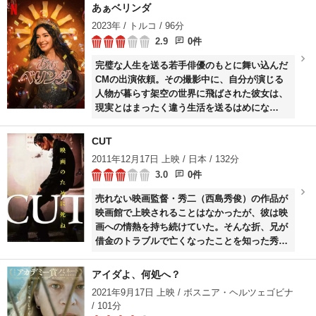
あぁベリンダ
2023年 / トルコ / 96分
2.9
0件
完璧な人生を送る若手俳優のもとに舞い込んだ
CMの出演依頼。その撮影中に、自分が演じる
人物が暮らす架空の世界に飛ばされた彼女は、
現実とはまったく違う生活を送るはめにな
り...。
CUT
2011年12月17日 上映 / 日本 / 132分
3.0
0件
売れない映画監督・秀二（西島秀俊）の作品が
映画館で上映されることはなかったが、彼は映
画への情熱を持ち続けていた。そんな折、兄が
借金のトラブルで亡くなったことを知った秀二
は、彼の映画資金調達のため兄がやくざの世界
で借金していたことを知る。兄の死に対する自
アイダよ、何処へ？
責の念から、秀二は殴られ屋をすることで借金
2021年9月17日 上映 / ボスニア・ヘルツェゴビナ
を返済しようとするが……。
/ 101分