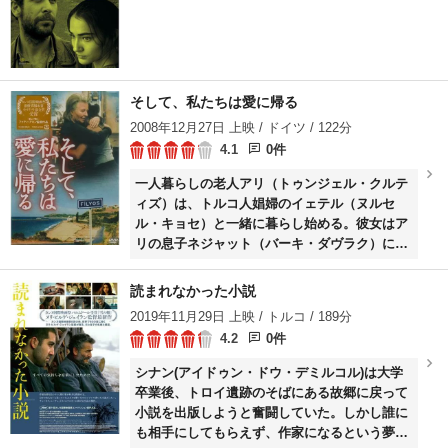
そして、私たちは愛に帰る
2008年12月27日 上映 / ドイツ / 122分
4.1
0件
一人暮らしの老人アリ（トゥンジェル・クルテ
ィズ）は、トルコ人娼婦のイェテル（ヌルセ
ル・キョセ）と一緒に暮らし始める。彼女はア
リの息子ネジャット（バーキ・ダヴラク）に、
娼婦になった理由やトルコに残した一人娘のこ
とを話すが、ある日アリとの口論から死んでし
読まれなかった小説
まう。トルコへ渡ったネジャットは、イェテル
2019年11月29日 上映 / トルコ / 189分
の娘（ヌルギュル・イェシルチャイ）を捜すこ
4.2
0件
とにする。
シナン(アイドゥン・ドウ・デミルコル)は大学
卒業後、トロイ遺跡のそばにある故郷に戻って
小説を出版しようと奮闘していた。しかし誰に
も相手にしてもらえず、作家になるという夢は