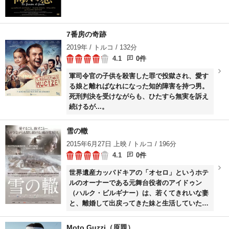
7番房の奇跡
2019年 / トルコ / 132分
4.1
0件
軍司令官の子供を殺害した罪で投獄され、愛す
る娘と離ればなれになった知的障害を持つ男。
死刑判決を受けながらも、ひたすら無実を訴え
続けるが...。
雪の轍
2015年6月27日 上映 / トルコ / 196分
4.1
0件
世界遺産カッパドキアの「オセロ」というホテ
ルのオーナーである元舞台役者のアイドゥン
（ハルク・ビルギナー）は、若くてきれいな妻
と、離婚して出戻ってきた妹と生活していた。
思い通りに暮らす毎日を送っていたものの、冬
が訪れ雪に覆い尽くされたホテルの中でそれぞ
Moto Guzzi（原題）