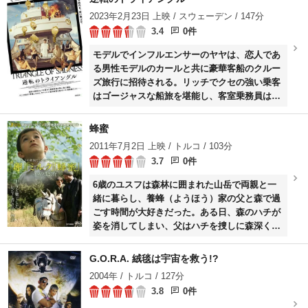
齢になったソフィ（セリア・ロールソン・ホー
2023年2月23日 上映 / スウェーデン / 147分
ル）は、ローファイな映像のなかに大好きだっ
3.4
0件
た父の、当時は知らなかった一面を見出してゆ
く......。
モデルでインフルエンサーのヤヤは、恋人であ
る男性モデルのカールと共に豪華客船のクルー
ズ旅行に招待される。リッチでクセの強い乗客
はゴージャスな船旅を堪能し、客室乗務員は彼
らから高額のチップをもらおうと笑顔を振りま
きながら要望に応えていたが、ある夜に船が難
蜂蜜
破する。さらに海賊に襲われ、無人島に流れ着
2011年7月2日 上映 / トルコ / 103分
いた乗員乗客たちが食料、水、そしてSNSのな
3.7
0件
い状況にあえぐ中、トイレ清掃員が圧倒的なサ
バイバル能力を発揮する。
6歳のユスフは森林に囲まれた山岳で両親と一
緒に暮らし、養蜂（ようほう）家の父と森で過
ごす時間が大好きだった。ある日、森のハチが
姿を消してしまい、父はハチを捜しに森深くに
入っていくが、その日を境にユスフの口から言
葉が失われてしまう。やがてユスフは、一人で
G.O.R.A. 絨毯は宇宙を救う!?
幻想的な森の奥へ入っていくが……。
2004年 / トルコ / 127分
3.8
0件