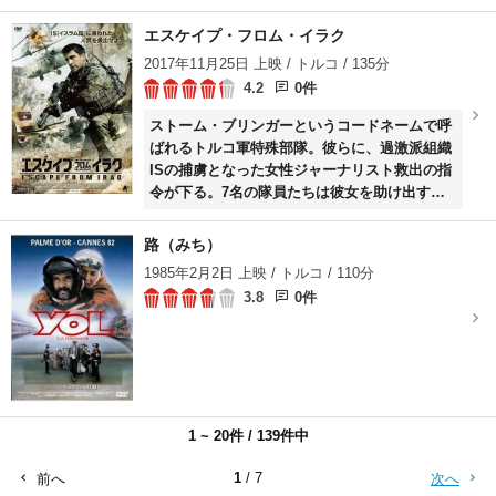
遠のくばかり。競馬に明け暮れている引退間近
の教師である父イドリス(ムラト・ジェムジル)
エスケイプ・フロム・イラク
とは、反りが合わない。シナンは、父と同じ職
2017年11月25日 上映 / トルコ / 135分
業に就くことに抵抗を感じながらも、教員試験
4.2
0件
を受ける。
ストーム・ブリンガーというコードネームで呼
ばれるトルコ軍特殊部隊。彼らに、過激派組織
ISの捕虜となった女性ジャーナリスト救出の指
令が下る。7名の隊員たちは彼女を助け出すこ
とに成功するが、すさまじい追撃を受けて窮地
に立たされる。応戦を繰り返しながら何とか合
路（みち）
流地点に指定された村に到着するが、ISの大部
1985年2月2日 上映 / トルコ / 110分
隊が近づいていた。このまま撤退すれば村人た
3.8
0件
ちが犠牲になってしまうが……。
1 ~ 20件 / 139件中
1
/ 7
前へ
次へ