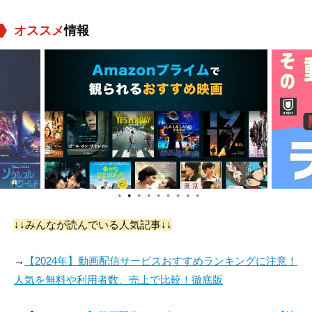
オススメ
情報
●
●
●
●
●
●
●
●
●
↓↓みんなが読んでいる人気記事↓↓
→
【2024年】動画配信サービスおすすめランキングに注意！
人気を無料や利用者数、売上で比較！徹底版