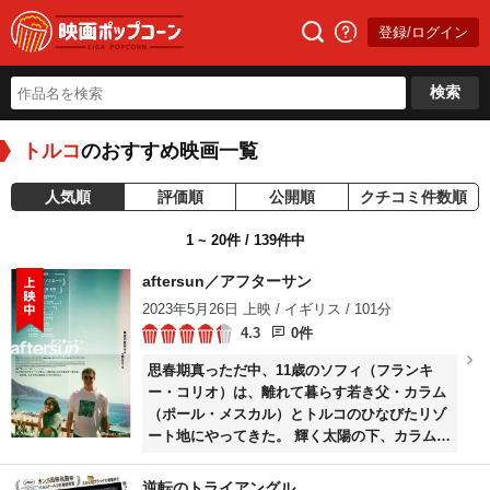
登録/ログイン
検索
トルコ
のおすすめ映画一覧
人気順
評価順
公開順
クチコミ件数順
1 ~ 20件 / 139件中
aftersun／アフターサン
2023年5月26日 上映 / イギリス / 101分
4.3
0件
思春期真っただ中、11歳のソフィ（フランキ
ー・コリオ）は、離れて暮らす若き父・カラム
（ポール・メスカル）とトルコのひなびたリゾ
ート地にやってきた。 輝く太陽の下、カラムが
入手したビデオカメラを互いに向け合い、親密
な時間をともにする。20年後、カラムと同じ年
逆転のトライアングル