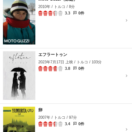
れの内面があらわになっていき、互いに感情を
2010年 / トルコ / 8分
ぶつけ始める。さらに、アイドゥンへの家賃を
3.3
0件
払おうとしない聖職者一家との関係が悩みの種
で……。
エフラートゥン
2023年7月17日 上映 / トルコ / 103分
3.8
0件
卵
2007年 / トルコ / 97分
3.4
0件