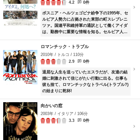
4.2
0件
ボスニア・ヘルツェゴビナ紛争下の1995年、セ
ルビア人勢力に占拠された東部の町スレブレニ
ツァ。国連平和維持軍の通訳として働くアイダ
は、勤務中に重要な情報を知る。セルビア人勢
力が基地にまで迫る中、アイダは助けを求めて
押し寄せる同胞や家族を守ろうと奔走する。
ロマンチック・トラブル
2010年 / トルコ / 110分
2.9
0件
退屈な人生を送っていたエスラだが、友達の結
婚に刺激されて信じがたい行動に出る。仕事も
彼も捨て、ロマンチックなトラベル(トラブル?)
の始まりに乾杯!
向かいの窓
2003年 / イタリア / 106分
3.3
0件