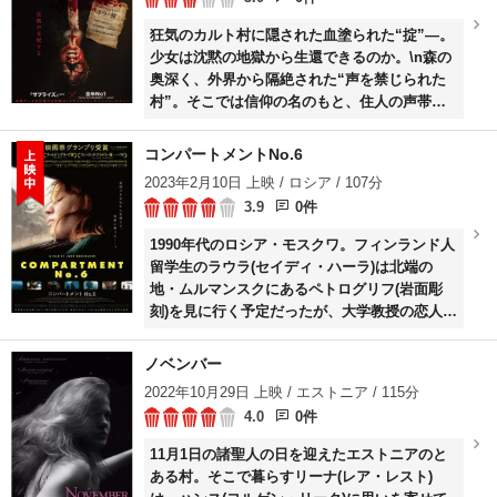
高のオリジナル新曲を携え、フィヨルドの彼方
狂気のカルト村に隠された血塗られた“掟”―。
ヴァッケンを目指す。だが、逃走中に遭遇し
少女は沈黙の地獄から生還できるのか。\n森の
た、かつて憧れだった超電導波デスボイスのベ
奥深く、外界から隔絶された“声を禁じられた
テランメタルバンド、ブラッドモーターは、フ
村”。そこでは信仰の名のもと、住人の声帯を
ィストの操り人形となり商業主義の奴隷と化し
切り裂き、生贄を捧げるという凄惨な“掟”が支
ていた。フィストはバンドを食いものにする金
配していた。生贄の対象に選ばれた少女・アズ
の亡者だった。\nフィストによるカバー曲演奏
コンパートメントNo.6
ラエルは逃亡を図るが、住人たちの執拗な追跡
指令でかつてない屈辱を味わう直腸陥没。せっ
2023年2月10日 上映 / ロシア / 107分
と森の奥で蠢く“何か”が彼女の行く手を阻む。
かくの新曲レコーディングもミックスで台無し
3.9
0件
果たしてアズラエルは沈黙が支配する村から脱
にされた。\n見世物小屋に奴隷を送り込む権力
出できるのか。そして、“掟”に隠された真の目
者と、奴隷の自覚さえない家畜たち。肩を落と
1990年代のロシア・モスクワ。フィンランド人
的とは―。
す直腸陥没の前に広がる音楽業界に、もはや本
留学生のラウラ(セイディ・ハーラ)は北端の
物の音楽はなかった。\nさらに後方からは直腸
地・ムルマンスクにあるペトログリフ(岩面彫
陥没逮捕に執念を燃やす、怒り狂える元ノルウ
刻)を見に行く予定だったが、大学教授の恋人イ
ェーデルタ部隊大佐ドッケンが迫る。そしてあ
リーナ(ディナーラ・ドルカーロワ)にドタキャ
らゆるものごとが裏目に出たこの猛悲惨のな
ンされてしまう。一人で旅立つことになった彼
ノベンバー
か、あろうことか、大混乱でつい魔が差したメ
女が寝台列車に乗り込むと、6号コンパートメ
2022年10月29日 上映 / エストニア / 115分
ンバーの行動によりバンドに軋轢が発生した。
ントには先客のロシア人労働者リョーハ(ユーリ
\n危うし！直腸陥没危機一発！この絶体絶命の
4.0
0件
ー・ボリソフ)がいた。モスクワの知人たちとは
事態に直面した彼らを待ち受ける運命とは！？
正反対の粗野な彼に嫌悪感を抱くラウラだった
11月1日の諸聖人の日を迎えたエストニアのと
が、長い旅を共にするうちに二人は心を通わせ
ある村。そこで暮らすリーナ(レア・レスト)
ていく。