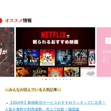
オススメ
情報
●
●
●
●
●
●
●
●
●
↓↓みんなが読んでいる人気記事↓↓
→
【2024年】動画配信サービスおすすめランキングに注意！
人気を無料や利用者数、売上で比較！徹底版