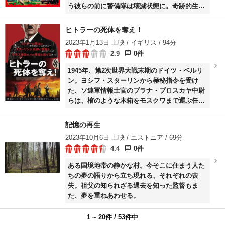
う彼らの前に警備隊は壊滅状態に。奇跡的生還
を果たしたラファエルは、その日以降禁じられ
たカルチャーであるブラック・サバスの音楽や
ヒトラーの死体を奪え！
カンフーに熱狂するようになる。しかし見様見
2023年1月13日 上映 / イギリス / 94分
真似のカンフーでは気になった女性一人も射止
2.9
0件
めることができない。
1945年、第2次世界大戦末期のドイツ・ベルリ
ン。ヨシフ・スターリンから極秘指令を受け
た、ソ連軍情報士官のブラナ・ブロスカヤ中尉
らは、棺のような木箱をモスクワまで運ぶ任務
に就く。木箱の中身は焼却されたはずのアドル
フ・ヒトラーの亡きがらで、彼らはトラックで
記憶の再生
出発し、ポーランドの森を通り東に向かう。し
2023年10月6日 上映 / エストニア / 69分
かし途中でドイツ軍パルチザン「ヴェアヴォル
4.4
0件
フ」の襲撃を受け、ヒトラーの遺体が奪われ
る。
ある国境地帯の静かな村。今そこに住まう人た
ちの夢の語りから立ち現れる、それぞれの喪
失。祖父の知られざる過去を知った監督もま
た、夢を重ねあわせる。
1 ~ 20件 / 53件中