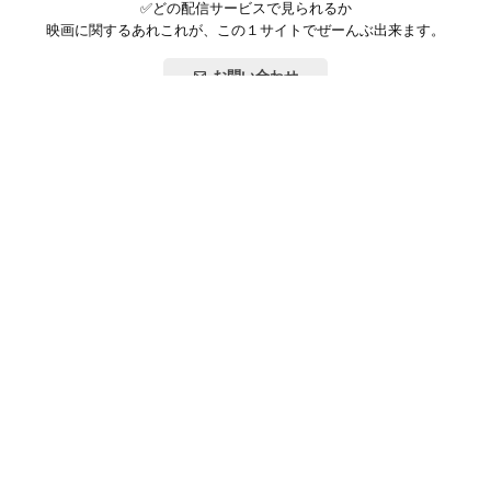
✅どの配信サービスで見られるか
映画に関するあれこれが、この１サイトでぜーんぶ出来ます。
お問い合わせ
公式SNSで最新の情報をチェック!
登録/ログイン
映画ポップコーンって？
お問い合わせ
プライバシーポリシー
利用規約
サイトマップ
Copyright ©映画ポップコーン. All rights reserved.