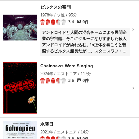
ピルクスの審問
1978年 / ソ連 / 95分
3.4
0件
アンドロイドと人間の混合チームによる民間企
業の宇宙船。そこにクルーになりすました殺人
アンドロイドが紛れ込む。\n正体を暴こうと苦
悩するピルクス船長だが…。スタニスワフ・レ
ム「宇宙飛行士ピルクス物語」を原作とする宇
宙心理劇。
Chainsaws Were Singing
2024年 / エストニア / 117分
3.6
0件
水曜日
2021年 / エストニア / 14分
3.5
0件