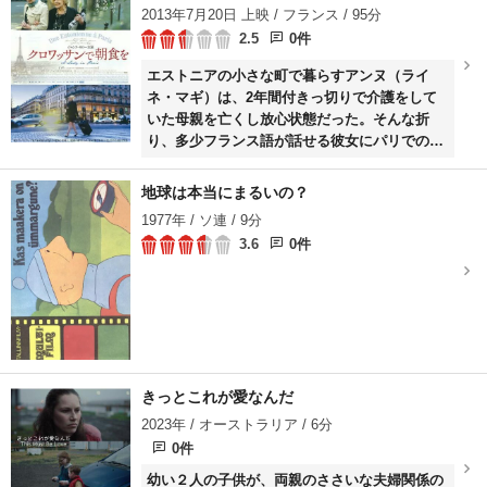
人の世話をすることになる。だが、彼らはお互
2013年7月20日 上映 / フランス / 95分
い敵対する国の兵士で……。
2.5
0件
エストニアの小さな町で暮らすアンヌ（ライ
ネ・マギ）は、2年間付きっ切りで介護をして
いた母親を亡くし放心状態だった。そんな折
り、多少フランス語が話せる彼女にパリでの家
政婦の仕事が舞い込んでくる。意を決して憧れ
のパリに向かったアンヌを、しゃれたアパート
地球は本当にまるいの？
で待っていたのは、気難しいエストニア出身の
1977年 / ソ連 / 9分
老婦人フリーダ（ジャンヌ・モロー）だった。
3.6
0件
きっとこれが愛なんだ
2023年 / オーストラリア / 6分
0件
幼い２人の子供が、両親のささいな夫婦関係の