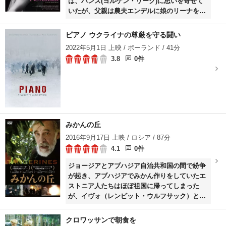
は、ハンス(ヨルゲン・リーク)に思いを寄せて
いたが、父親は農夫エンデルに娘のリーナを嫁
がせることを勝手に約束していた。一方、ハン
スはドイツの男爵(ディーター・ラーザー)の娘
ピアノ ウクライナの尊厳を守る闘い
(ジェッテ・ルーナ・ヘルマーニス)に一目ぼれ
2022年5月1日 上映 / ポーランド / 41分
する。
3.8
0件
みかんの丘
2016年9月17日 上映 / ロシア / 87分
4.1
0件
ジョージアとアブハジア自治共和国の間で紛争
が起き、アブハジアでみかん作りをしていたエ
ストニア人たちはほぼ祖国に帰ってしまった
が、イヴォ（レンビット・ウルフサック）とマ
ルゴス（エルモ・ヌガネン）だけは集落に残っ
ていた。ある日、彼らは戦闘で負傷した兵士2
クロワッサンで朝食を