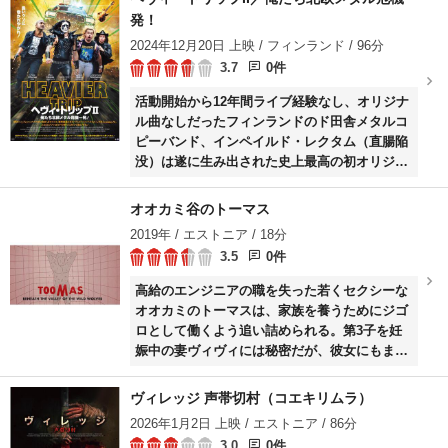
発！
2024年12月20日 上映 / フィンランド / 96分
3.7
0件
活動開始から12年間ライブ経験なし、オリジナ
ル曲なしだったフィンランドのド田舎メタルコ
ピーバンド、インペイルド・レクタム（直腸陥
没）は遂に生み出された史上最高の初オリジナ
ル曲をひっさげノルウェーの巨大フェス、ノー
ザン・ダムネーションへ殴り込み、“終末シン
オオカミ谷のトーマス
フォニック・トナカイ粉砕・反キリスト・戦争
2019年 / エストニア / 18分
推進メタル”バンドへと脱皮したがその行いに
3.5
0件
よって収監されていた。\n獄中、超大物レコー
ドプロデューサーのフィストからドイツのメタ
高給のエンジニアの職を失った若くセクシーな
ルフェス、ヴァッケン・オープン・エアへの出
オオカミのトーマスは、家族を養うためにジゴ
演オファーを受けるも準備不足と投獄を理由に
ロとして働くよう追い詰められる。第3子を妊
辞退した。バンドは看守の目を盗み、牢屋でひ
娠中の妻ヴィヴィには秘密だが、彼女にもまた
っそりとヘヴィ・メタルを演奏するしかなかっ
男性奴隷が参加する女性エンパワーメントセミ
た。\nだがギタリストの実家であるトナカイ粉
ナーに出席するという秘密があった――。秘密
ヴィレッジ 声帯切村（コエキリムラ）
砕場が地上げ屋の乗っ取り危機に瀕していると
が積み重なった末、互いの愛と結婚は守られる
いう緊急事態を察知したとき、彼らは脱獄し
2026年1月2日 上映 / エストニア / 86分
だろうか。
た。\n出演料で実家を救うべくふたたび史上最
3.0
0件