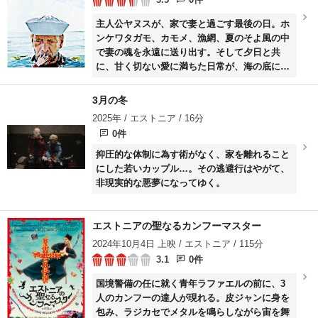
主人公ヤヌスが、家で妻と過ごす最後の日。ホ
ンケワタガモ、カモメ、漁網、夏のそよ風の中
で妻の魂を永遠に送り出す。そして夕日と共
に、甘く切ない愛に満ちた日常が、海の底に沈
んでいく。
3月の冬
2025年 / エストニア / 16分
0件
抑圧的な体制に為す術がなく、家を離れること
にした若いカップル…。その逃避行はやがて、
非現実的な悪夢になってゆく。
エストニアの聖なるカンフーマスター
2024年10月4日 上映 / エストニア / 115分
3.1
0件
国境警備の任に就く青年ラファエルの前に、3
人のカンフーの達人が現れる。皮ジャンに身を
包み、ラジカセでメタルを鳴らしながら宙を舞