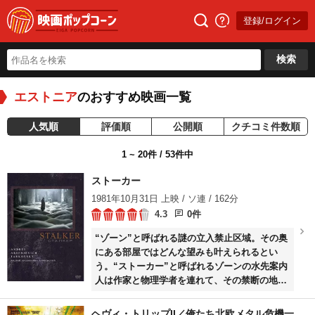
登録/ログイン
検索
エストニア
のおすすめ映画一覧
人気順
評価順
公開順
クチコミ件数順
1 ~ 20件 / 53件中
ストーカー
1981年10月31日 上映 / ソ連 / 162分
4.3
0件
“ゾーン”と呼ばれる謎の立入禁止区域。その奥
にある部屋ではどんな望みも叶えられるとい
う。“ストーカー”と呼ばれるゾーンの水先案内
人は作家と物理学者を連れて、その禁断の地へ
足を踏み入れる。
ヘヴィ・トリップII／俺たち北欧メタル危機一