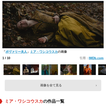
「
ボヴァリー夫人
」
ミア・ワシコウスカ
の画像
1
/ 10
引用：
IMDb.com
画像を全て見る
ミア・ワシコウスカ
の作品一覧