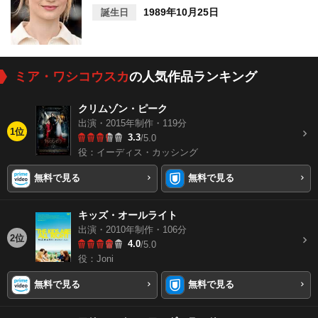
1989年10月25日
誕生日
ミア・ワシコウスカ
の人気作品ランキング
クリムゾン・ピーク
出演・2015年制作・119分
1位
3.3
/5.0
役：イーディス・カッシング
無料で見る
無料で見る
キッズ・オールライト
出演・2010年制作・106分
2位
4.0
/5.0
役：Joni
無料で見る
無料で見る