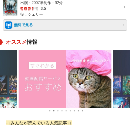
出演・2007年制作・92分
3.5
役：シェリー
無料で見る
オススメ
情報
●
●
●
●
●
●
●
●
●
↓↓みんなが読んでいる人気記事↓↓