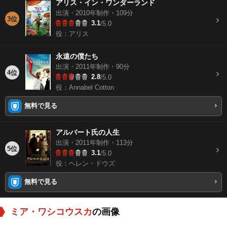
アリス・イン・ワンダーランド
出演・2010年制作・109分
3位
3.1
/5.0
役：アリス
永遠の僕たち
出演・2011年制作・90分
4位
2.8
/5.0
役：Annabel Cotton
無料で見る
アルバート氏の人生
出演・2011年制作・113分
5位
3.1
/5.0
役：ヘレン・ドウズ
無料で見る
ミア・ワシコウスカ
の画像