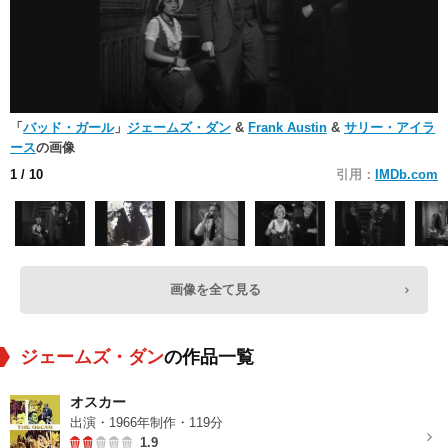
「
バッド・ガール
」
ジェームズ・ダン
&
Frank Austin
&
サリー・アイラ
ース
の画像
1
/ 10
引用：
IMDb.com
画像を全て見る
ジェームズ・ダン
の作品一覧
オスカー
出演・1966年制作・119分
1.9