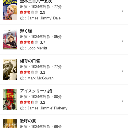
聖林三百六十五夜
出演・1934年制作・77分
2.9
役：James 'Jimmy' Dale
輝く瞳
出演・1934年制作・85分
3.7
役：Loop Merritt
紐育の口笛
出演・1934年制作・77分
3.1
役：Mark McGowan
アイスクリーム娘
出演・1934年制作・80分
3.2
役：James 'Jimmie' Flaherty
歓呼の嵐
出演・1934年制作・69分