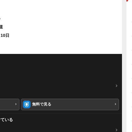
o
道
月10日
無料で見る
けている