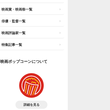
映画賞・映画祭一覧
俳優・監督一覧
映画評論家一覧
特集記事一覧
映画ポップコーンについて
詳細を見る