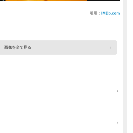
引用：
IMDb.com
画像を全て見る