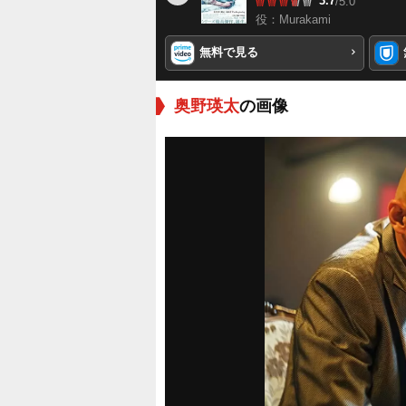
3.7
/5.0
役：Murakami
無料で見る
奥野瑛太
の画像