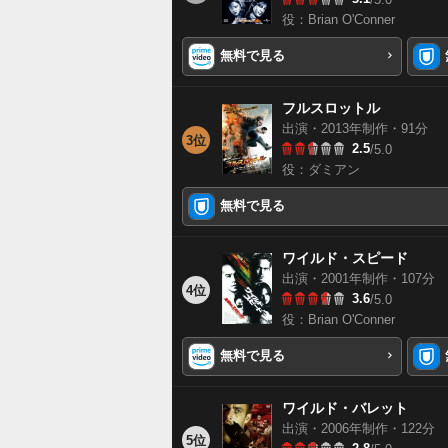
役：Brian O'Conner
無料で見る
フルスロットル
出演・2013年制作・91分
3位
2.5
/5.0
役：ダミアン
無料で見る
ワイルド・スピード
出演・2001年制作・107分
4位
3.6
/5.0
役：Brian O'Conner
無料で見る
ワイルド・バレット
出演・2006年制作・122分
5位