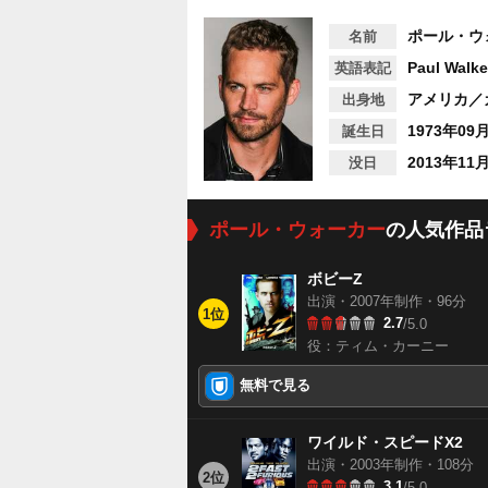
ポール・ウ
名前
Paul Walke
英語表記
アメリカ／
出身地
1973年09
誕生日
2013年11
没日
ポール・ウォーカー
の人気作品
ボビーZ
出演・2007年制作・96分
1位
2.7
/5.0
役：ティム・カーニー
無料で見る
ワイルド・スピードX2
出演・2003年制作・108分
2位
3.1
/5.0