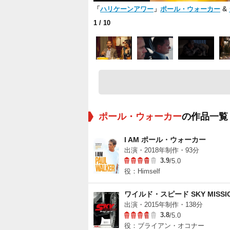
「
ハリケーンアワー
」
ポール・ウォーカー
&
1
/ 10
ポール・ウォーカー
の作品一覧
I AM ポール・ウォーカー
出演・2018年制作・93分
3.9
/5.0
役：Himself
ワイルド・スピード SKY MISSI
出演・2015年制作・138分
3.8
/5.0
役：ブライアン・オコナー