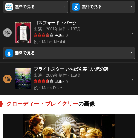
無料で見る
無料で見る
ゴスフォード・パーク
出演・2001年制作・137分
2位
4.0
/5.0
役：Mabel Nesbitt
無料で見る
ブライトスター いちばん美しい恋の詩
出演・2009年制作・119分
3位
3.8
/5.0
役：Maria Dilke
クローディー・ブレイクリー
の画像