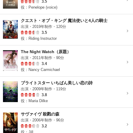
3.5
役：Penelope (voice)
クエスト・オブ・キング 魔法使いと4人の騎士
出演・2019年制作・120分
3.5
役：Riding Instructor
The Night Watch（原題）
出演・2011年制作・90分
3.4
役：Nancy Carmichael
ブライトスター いちばん美しい恋の詩
出演・2009年制作・119分
3.8
役：Maria Dilke
サヴァイヴ 殺戮の森
出演・2006年制作・96分
3.2
役：Jill