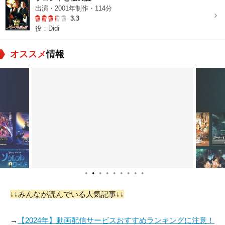
出演・2001年制作・114分
3.3
役：Didi
オススメ
情報
●
●
●
●
●
●
●
●
●
↓↓みんなが読んでいる人気記事↓↓
→
【2024年】動画配信サービスおすすめランキングに注意！