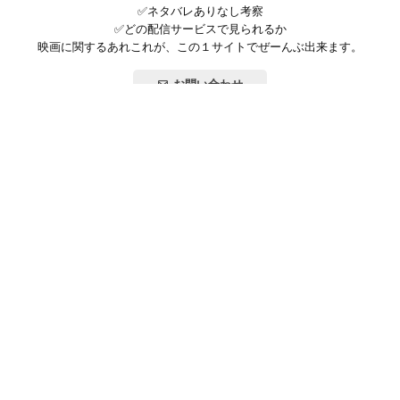
✅ネタバレありなし考察
✅どの配信サービスで見られるか
映画に関するあれこれが、この１サイトでぜーんぶ出来ます。
お問い合わせ
公式SNSで最新の情報をチェック!
登録/ログイン
映画ポップコーンって？
お問い合わせ
プライバシーポリシー
利用規約
サイトマップ