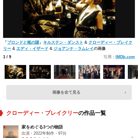
「
ブロンドと柩の謎
」
キルステン・ダンスト
&
クローディー・ブレイク
リー
&
エディ・イザード
&
ジョアンナ・ラムレイ
の画像
1
/ 9
引用：
IMDb.com
画像を全て見る
クローディー・ブレイクリー
の作品一覧
家をめぐる3つの物語
出演・2022年制作・97分