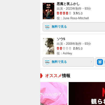
悪魔と夜ふかし
出演・2023年制作・93分
3.9
/5.0
役：June Ross-Mitchell
無料で見る
ソウ5
出演・2008年制作・93分
2.0
/5.0
役：Ashley
無料で見る
オススメ
情報