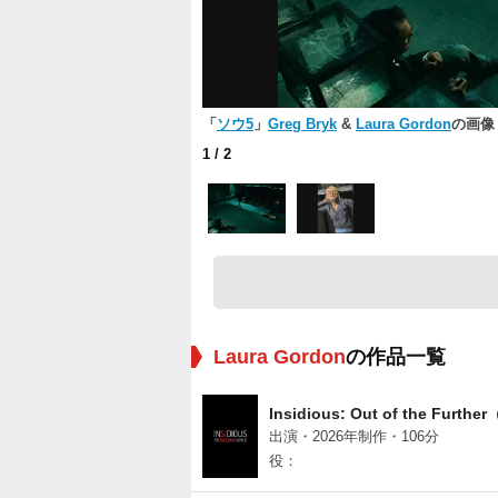
「
ソウ5
」
Greg Bryk
&
Laura Gordon
の画像
1
/ 2
Laura Gordon
の作品一覧
Insidious: Out of the Furt
出演・2026年制作・106分
役：