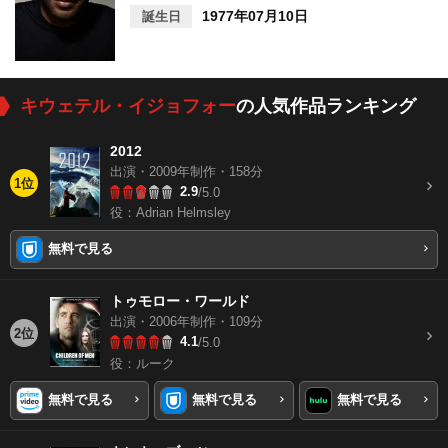
1977年07月10日
誕生日
キウェテル・イジョフォー
の人気作品ランキング
2012
出演・2009年制作・158分
1位
2.9
/5.0
役：Adrian Helmsley
無料で見る
トゥモロー・ワールド
出演・2006年制作・109分
2位
4.1
/5.0
役：ルーク
無料で見る
無料で見る
無料で見る