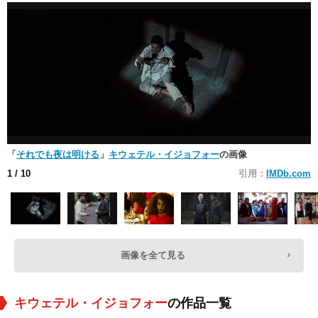
「
それでも夜は明ける
」
キウェテル・イジョフォー
の画像
1
/ 10
引用：
IMDb.com
画像を全て見る
キウェテル・イジョフォー
の作品一覧