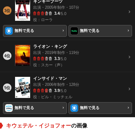
キンキーブーツ
出演・2005年制作・107分
3位
3.4
/5.0
役：ローラ
無料で見る
無料で見る
ライオン・キング
出演・2019年制作・119分
4位
3.3
/5.0
役：スカー（声）
インサイド・マン
出演・2006年制作・128分
5位
3.9
/5.0
役：ビル・ミッチェル
無料で見る
無料で見る
キウェテル・イジョフォー
の画像