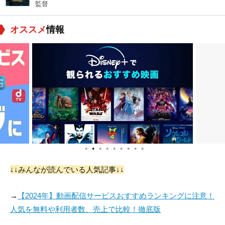
監督
オススメ
情報
●
●
●
●
●
●
●
●
●
↓↓みんなが読んでいる人気記事↓↓
→
【2024年】動画配信サービスおすすめランキングに注意！
人気を無料や利用者数、売上で比較！徹底版