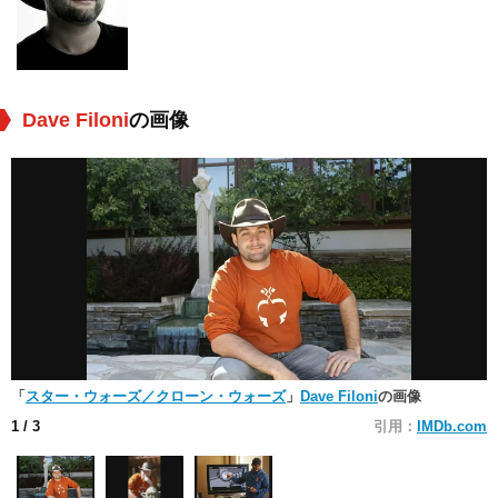
Dave Filoni
の画像
「
スター・ウォーズ／クローン・ウォーズ
」
Dave Filoni
の画像
1
/ 3
引用：
IMDb.com