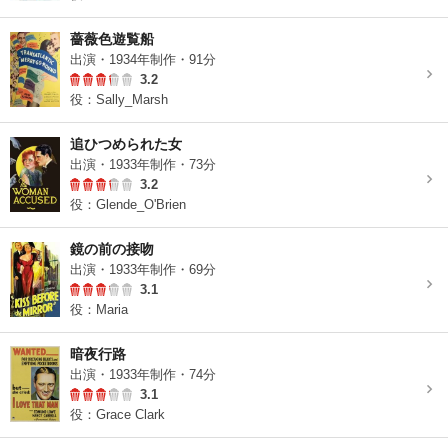
薔薇色遊覧船
出演・1934年制作・91分
3.2
役：Sally_Marsh
追ひつめられた女
出演・1933年制作・73分
3.2
役：Glende_O'Brien
鏡の前の接吻
出演・1933年制作・69分
3.1
役：Maria
暗夜行路
出演・1933年制作・74分
3.1
役：Grace Clark