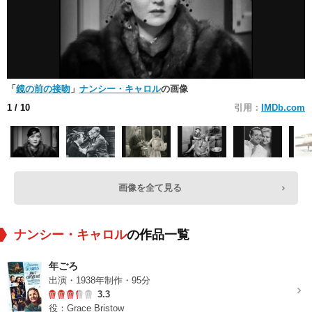
「
鏡の前の接吻
」
ナンシー・キャロル
の画像
1
/ 10
引用：
IMDb.com
画像を全て見る
ナンシー・キャロル
の作品一覧
年ごろ
出演・1938年制作・95分
3.3
役：Grace Bristow