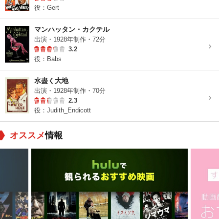
役：Gert
マンハッタン・カクテル
出演・1928年制作・72分
3.2
役：Babs
水盡く大地
出演・1928年制作・70分
2.3
役：Judith_Endicott
オススメ
情報