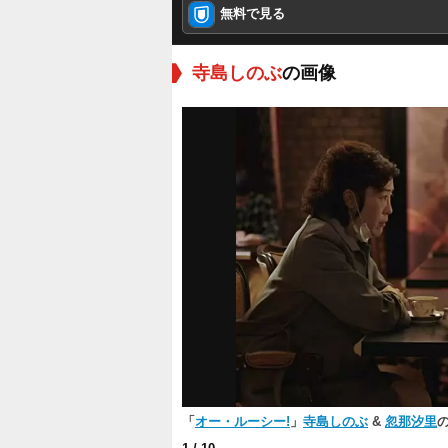
無料で見る
寺島しのぶ
の画像
「
オー・ルーシー!
」
寺島しのぶ
&
忽那汐里