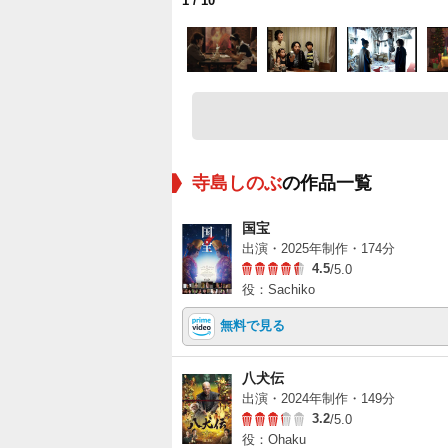
1
/ 10
寺島しのぶ
の作品一覧
国宝
出演・2025年制作・174分
4.5
/5.0
役：Sachiko
無料で見る
八犬伝
出演・2024年制作・149分
3.2
/5.0
役：Ohaku