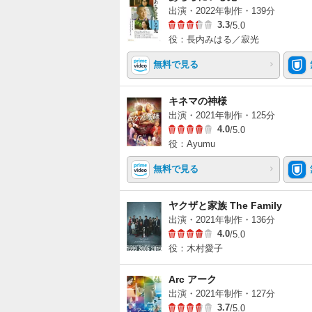
出演・2022年制作・139分
3.3
/5.0
役：長内みはる／寂光
無料で見る
キネマの神様
出演・2021年制作・125分
4.0
/5.0
役：Ayumu
無料で見る
ヤクザと家族 The Family
出演・2021年制作・136分
4.0
/5.0
役：木村愛子
Arc アーク
出演・2021年制作・127分
3.7
/5.0