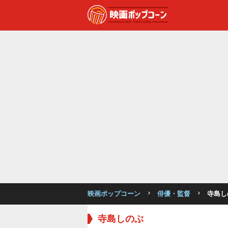
映画ポップコーン
俳優・監督
寺島し
寺島しのぶ