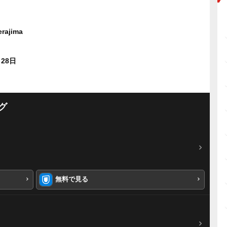
erajima
月28日
グ
無料で見る