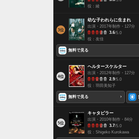
役：綾
幼な子われらに生まれ
出演・2017年制作・127分
3位
3.6
/5.0
役：友佳
無料で見る
ヘルタースケルター
出演・2012年制作・127分
4位
2.9
/5.0
役：羽田美知子
無料で見る
キャタピラー
出演・2010年制作・84分
5位
3.7
/5.0
役：Shigeko Kurokawa