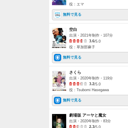
役：エマ
無料で見る
空白
出演・2021年制作・107分
3.6
/5.0
役：草加部麻子
無料で見る
さくら
出演・2020年制作・119分
3.2
/5.0
役：Tsubomi Hasegawa
無料で見る
劇場版 アーヤと魔女
出演・2020年制作・83分
2.3
/5.0