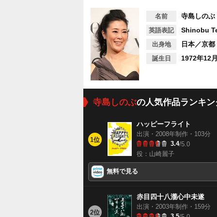
寺島しのぶ
名前
Shinobu T
英語表記
日本／京都
出身地
1972年12
誕生日
寺島しのぶ
の人気作品ランキン
ハッピーフライト
出演・2008年制作・103分
1位
3.4
/5.0
役：山崎麗子
無料で見る
赤目四十八瀧心中未遂
出演・2003年制作・159分
2位
3.5
/5.0