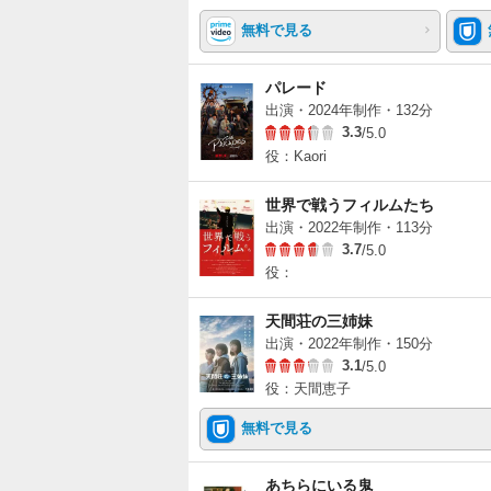
無料で見る
パレード
出演・2024年制作・132分
3.3
/5.0
役：Kaori
世界で戦うフィルムたち
出演・2022年制作・113分
3.7
/5.0
役：
天間荘の三姉妹
出演・2022年制作・150分
3.1
/5.0
役：天間恵子
無料で見る
あちらにいる鬼