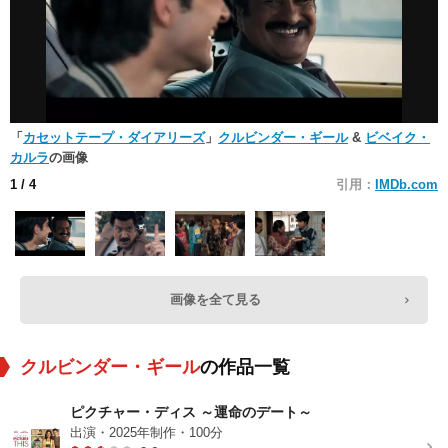
「
カセットテープ・ダイアリーズ
」
クルビンダー・ギール
&
ビベイク・
カルラ
の画像
1
/ 4
引用：
IMDb.com
画像を全て見る
クルビンダー・ギール
の作品一覧
ピクチャー・ディス ～運命のデート～
出演・2025年制作・100分