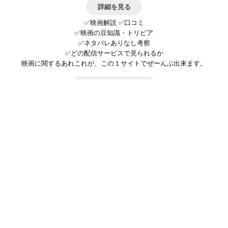
詳細を見る
✅映画解説 ✅口コミ
✅映画の豆知識・トリビア
✅ネタバレありなし考察
✅どの配信サービスで見られるか
映画に関するあれこれが、この１サイトでぜーんぶ出来ます。
お問い合わせ
公式SNSで最新の情報をチェック!
登録/ログイン
映画ポップコーンって？
お問い合わせ