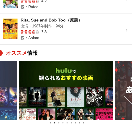
4.2
役：Rafee
Rita, Sue and Bob Too（原題）
出演・1987年制作・94分
3.8
役：Aslam
オススメ
情報
●
●
●
●
●
●
●
●
●