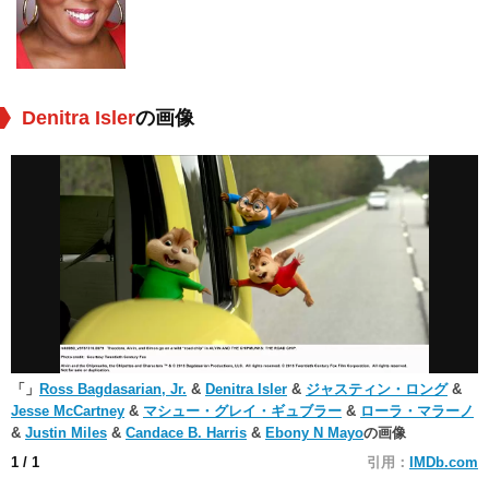
Denitra Isler
の画像
「
」
Ross Bagdasarian, Jr.
&
Denitra Isler
&
ジャスティン・ロング
&
Jesse McCartney
&
マシュー・グレイ・ギュブラー
&
ローラ・マラーノ
&
Justin Miles
&
Candace B. Harris
&
Ebony N Mayo
の画像
1
/ 1
引用：
IMDb.com