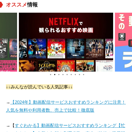
オススメ
情報
●
●
●
●
●
●
●
●
●
↓↓みんなが読んでいる人気記事↓↓
→
【2024年】動画配信サービスおすすめランキングに注意！
人気を無料や利用者数、売上で比較！徹底版
→【
すぐわかる】動画配信サービスおすすめランキング【忙