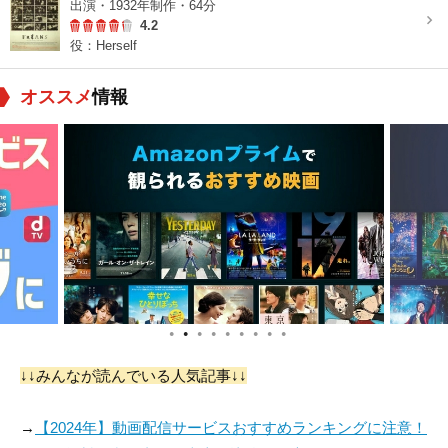
出演・1932年制作・64分
4.2
役：Herself
オススメ
情報
●
●
●
●
●
●
●
●
●
↓↓みんなが読んでいる人気記事↓↓
→
【2024年】動画配信サービスおすすめランキングに注意！