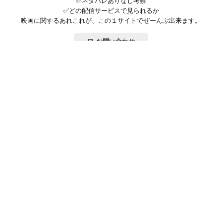
✅ネタバレありなし考察
✅どの配信サービスで見られるか
映画に関するあれこれが、この１サイトでぜーんぶ出来ます。
お問い合わせ
公式SNSで最新の情報をチェック!
登録/ログイン
映画ポップコーンって？
お問い合わせ
プライバシーポリシー
利用規約
サイトマップ