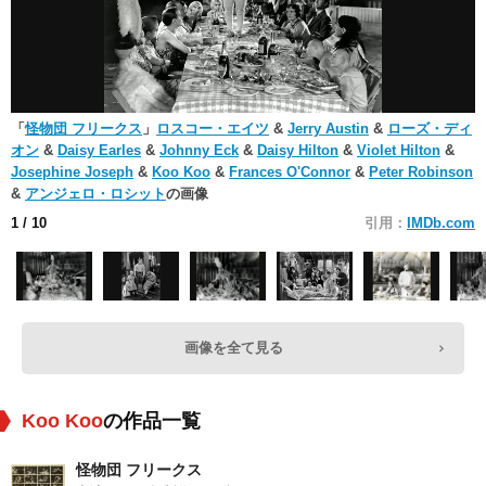
「
怪物団 フリークス
」
ロスコー・エイツ
&
Jerry Austin
&
ローズ・ディ
オン
&
Daisy Earles
&
Johnny Eck
&
Daisy Hilton
&
Violet Hilton
&
Josephine Joseph
&
Koo Koo
&
Frances O'Connor
&
Peter Robinson
&
アンジェロ・ロシット
の画像
1
/ 10
引用：
IMDb.com
画像を全て見る
Koo Koo
の作品一覧
怪物団 フリークス