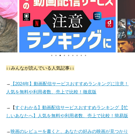
●
●
●
●
●
●
●
●
●
↓↓みんなが読んでいる人気記事↓↓
→
【2024年】動画配信サービスおすすめランキングに注意！
人気を無料や利用者数、売上で比較！徹底版
→【
すぐわかる】動画配信サービスおすすめランキング【忙
しいあなたへ】人気を無料や利用者数、売上で比較！簡易版
→
映画のレビューを書くと、あなたの好みの映画が見つかり