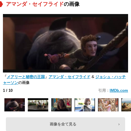
アマンダ・セイフライド
の画像
「
メアリーと秘密の王国
」
アマンダ・セイフライド
&
ジョシュ・ハッチ
ャーソン
の画像
1
/ 10
引用：
IMDb.com
画像を全て見る