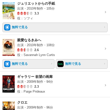
ジュリエットからの手紙
出演・2010年制作・105分
3.3
役：ソフィ
無料で見る
親愛なるきみへ
出演・2010年制作・108分
2.6
役：Savannah Lynn Curtis
無料で見る
無料で見る
ギャラリー 欲望の画廊
出演・2009年制作・94分
2.3
役：Paige Prideaux
クロエ
出演・2009年制作・96分