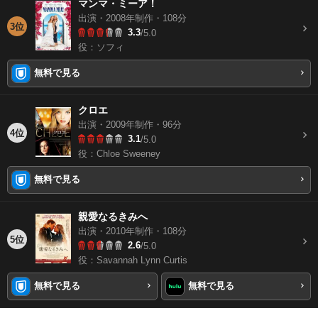
マンマ・ミーア！
出演・2008年制作・108分
3位
3.3
/5.0
役：ソフィ
無料で見る
クロエ
出演・2009年制作・96分
4位
3.1
/5.0
役：Chloe Sweeney
無料で見る
親愛なるきみへ
出演・2010年制作・108分
5位
2.6
/5.0
役：Savannah Lynn Curtis
無料で見る
無料で見る