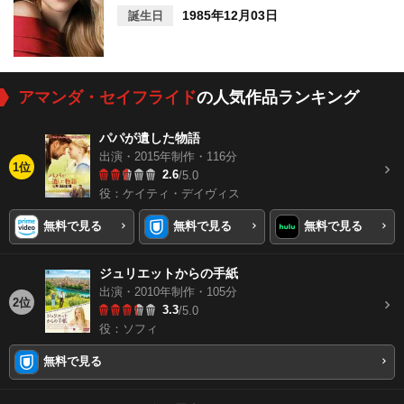
1985年12月03日
誕生日
アマンダ・セイフライド
の人気作品ランキング
パパが遺した物語
出演・2015年制作・116分
1位
2.6
/5.0
役：ケイティ・デイヴィス
無料で見る
無料で見る
無料で見る
ジュリエットからの手紙
出演・2010年制作・105分
2位
3.3
/5.0
役：ソフィ
無料で見る