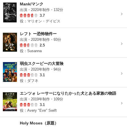
Mank/マンク
出演・2020年制作・132分
3.7
役：マリオン・デイビス
レフト ー恐怖物件ー
出演・2020年制作・93分
2.5
役：Susanna
弱虫スクービーの大冒険
出演・2020年制作・94分
3.1
役：ダフネ
エンツォ レーサーになりたかった犬とある家族の物語
出演・2019年制作・109分
3.1
役：Avery "Eve" Swift
Holy Moses（原題）