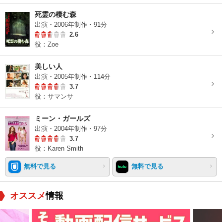
死霊の棲む森
出演・2006年制作・91分
2.6
役：Zoe
美しい人
出演・2005年制作・114分
3.7
役：サマンサ
ミーン・ガールズ
出演・2004年制作・97分
3.7
役：Karen Smith
無料で見る
無料で見る
オススメ
情報