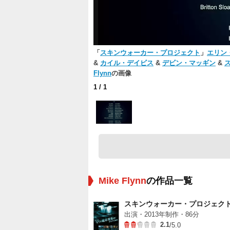
「
スキンウォーカー・プロジェクト
」
エリン
&
カイル・デイビス
&
デビン・マッギン
&
Flynn
の画像
1
/ 1
Mike Flynn
の作品一覧
スキンウォーカー・プロジェク
出演・2013年制作・86分
2.1
/5.0