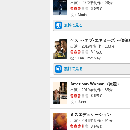
出演・2020年制作・96分
3.0
/5.0
役：Marty
無料で見る
ベスト･オブ･エネミーズ ～価値
出演・2019年制作・133分
3.1
/5.0
役：Lee Trombley
無料で見る
American Woman（原題）
出演・2019年制作・85分
2.8
/5.0
役：Juan
ミスエデュケーション
出演・2018年制作・91分
3.6
/5.0