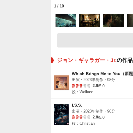
1
/ 10
ジョン・ギャラガー・Jr.
の作品
Which Brings Me to You（原
出演・2023年制作・98分
2.9
/5.0
役：Wallace
I.S.S.
出演・2023年制作・96分
2.8
/5.0
役：Christian