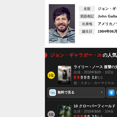
ジョン・ギャ
名前
John Galla
英語表記
アメリカ／
出身地
1984年06
誕生日
ジョン・ギャラガー・Jr.
の人気
ライリー・ノース 復讐の
出演・2018年制作・102分
1位
2.2
/5.0
役：スタン・カーマイケル
無料で見る
10 クローバーフィールド
出演・2016年制作・104分
2位
3.5
/5.0