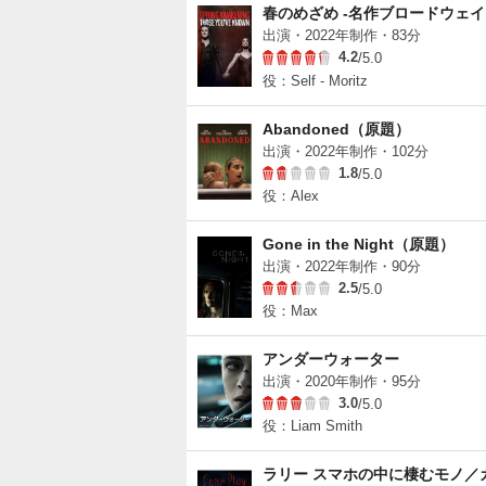
春のめざめ -名作ブロードウェイ
出演・2022年制作・83分
4.2
/5.0
役：Self - Moritz
Abandoned（原題）
出演・2022年制作・102分
1.8
/5.0
役：Alex
Gone in the Night（原題）
出演・2022年制作・90分
2.5
/5.0
役：Max
アンダーウォーター
出演・2020年制作・95分
3.0
/5.0
役：Liam Smith
ラリー スマホの中に棲むモノ／