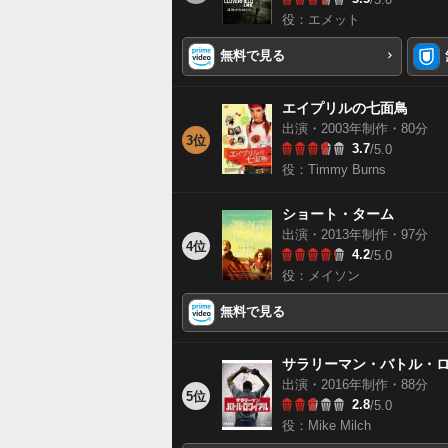
役：エメット
無料で見る
エイプリルの七面鳥
出演・2003年制作・80分
3位
3.7
/5.0
役：Timmy Burns
ショート・ターム
出演・2013年制作・97分
4位
4.2
/5.0
役：メイソン
無料で見る
サラリーマン・バトル・
出演・2016年制作・88分
5位
2.8
/5.0
役：Mike Milch