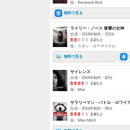
役：Reverend Rick
無料で見る
ライリー・ノース 復讐の女神
出演・2018年制作・102分
2.2
/5.0
役：スタン・カーマイケル
無料で見る
サイレンス
出演・2016年制作・82分
3.6
/5.0
役：Man
サラリーマン・バトル・ロワイ
出演・2016年制作・88分
2.8
/5.0
役：Mike Milch