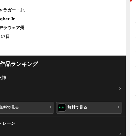
ラガー・Jr.
gher Jr.
デラウェア州
月17日
作品ランキング
女神
無料で見る
無料で見る
・レーン