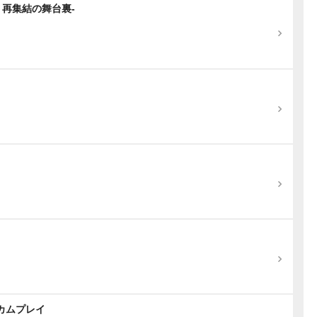
 再集結の舞台裏-
カムプレイ