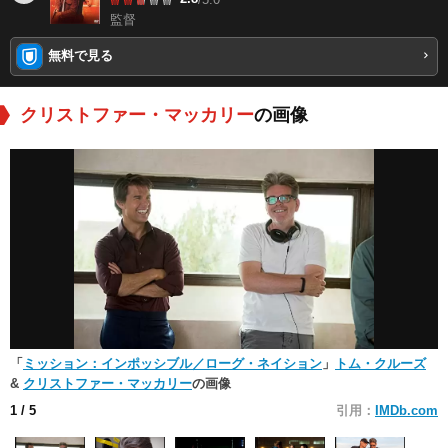
監督
無料で見る
クリストファー・マッカリー
の画像
「
ミッション：インポッシブル／ローグ・ネイション
」
トム・クルーズ
&
クリストファー・マッカリー
の画像
1
/ 5
引用：
IMDb.com