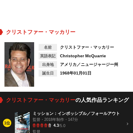
クリストファー・マッカリー
クリストファー・マッカリー
名前
Christopher McQuarrie
英語表記
アメリカ／ニュージャージー州
出身地
1968年01月01日
誕生日
クリストファー・マッカリー
の人気作品ランキング
ミッション：インポッシブル／フォールアウト
監督・2018年制作・147分
1位
4.3
/5.0
監督