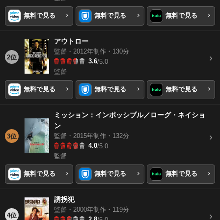
無料で見る
無料で見る
無料で見る
アウトロー
監督・2012年制作・130分
2位
3.6
/5.0
監督
無料で見る
無料で見る
無料で見る
ミッション：インポッシブル／ローグ・ネイショ
ン
監督・2015年制作・132分
3位
4.0
/5.0
監督
無料で見る
無料で見る
無料で見る
誘拐犯
監督・2000年制作・119分
4位
2.8
/5.0