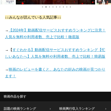
●
●
●
●
●
●
●
●
●
↓↓みんなが読んでいる人気記事↓↓
→
【2024年】動画配信サービスおすすめランキングに注意！
人気を無料や利用者数、売上で比較！徹底版
→【
すぐわかる】動画配信サービスおすすめランキング【忙
しいあなたへ】人気を無料や利用者数、売上で比較！簡易版
→
映画のレビューを書くと、あなたの好みの映画が見つかり
ます！
映画作品を探す
話題の映画ランキング
映画興行収入ランキング