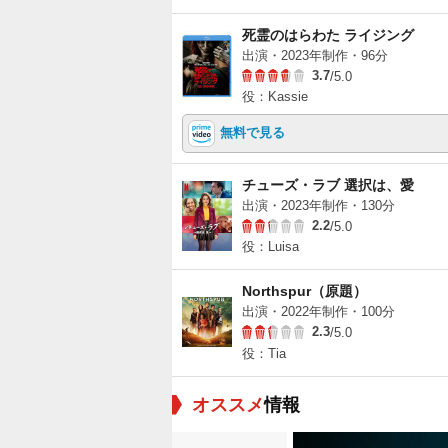
死霊のはらわた ライジング
出演・2023年制作・96分
3.7
/5.0
役：Kassie
無料で見る
チューズ・ラブ 選択は、愛
出演・2023年制作・130分
2.2
/5.0
役：Luisa
Northspur（原題）
出演・2022年制作・100分
2.3
/5.0
役：Tia
オススメ
情報