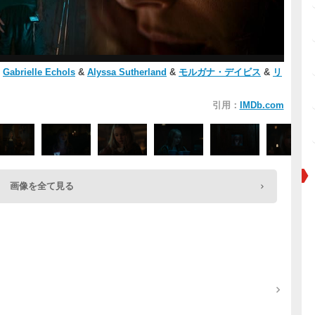
&
Gabrielle Echols
&
Alyssa Sutherland
&
モルガナ・デイビス
&
リ
引用：
IMDb.com
画像を全て見る