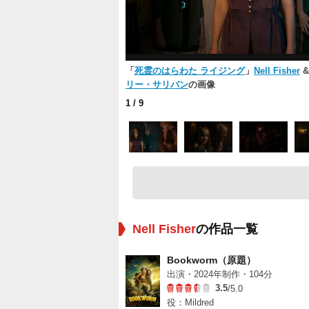
「
死霊のはらわた ライジング
」
Nell Fisher
リー・サリバン
の画像
1
/ 9
Nell Fisher
の作品一覧
Bookworm（原題）
出演・2024年制作・104分
3.5
/5.0
役：Mildred